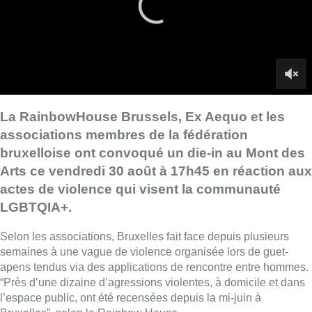
actes de violence qui visent la communauté
LGBTQIA+.
Selon les associations, Bruxelles fait face depuis plusieurs
semaines à une vague de violence organisée lors de guet-
apens tendus via des applications de rencontre entre hommes.
“Près d’une dizaine d’agressions violentes, à domicile et dans
l’espace public, ont été recensées depuis la mi-juin à
Bruxelles”, selon la Rainbow House.
Ce rassemblement fait également suite au meurtre par balle
d’un homme à Bruxelles, tandis que sa femme et son fils ont
été blessés.
Pour l’association :
“Ces faits sont indicateurs d’une
LGBTQIA+phobie sociétale persistante malgré un contexte
juridique progressiste dans notre pays.”
■ Duplex de
Bryan Mommart
Lire aussi :