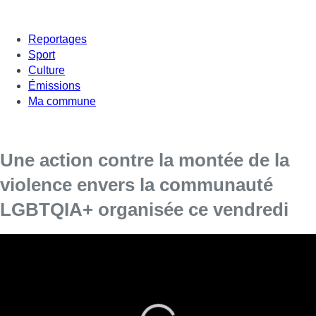
Reportages
Sport
Culture
Émissions
Ma commune
Une action contre la montée de la
violence envers la communauté
LGBTQIA+ organisée ce vendredi
La RainbowHouse Brussels, Ex Aequo et les
associations membres de la fédération
bruxelloise ont convoqué un die-in au Mont des
Arts ce vendredi 30 août à 17h45 en réaction aux