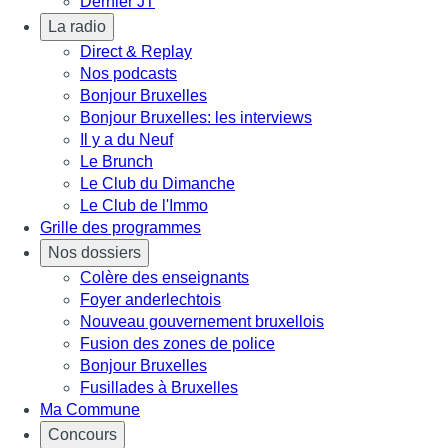
Dernier JT
La radio
Direct & Replay
Nos podcasts
Bonjour Bruxelles
Bonjour Bruxelles: les interviews
Il y a du Neuf
Le Brunch
Le Club du Dimanche
Le Club de l'Immo
Grille des programmes
Nos dossiers
Colère des enseignants
Foyer anderlechtois
Nouveau gouvernement bruxellois
Fusion des zones de police
Bonjour Bruxelles
Fusillades à Bruxelles
Ma Commune
Concours