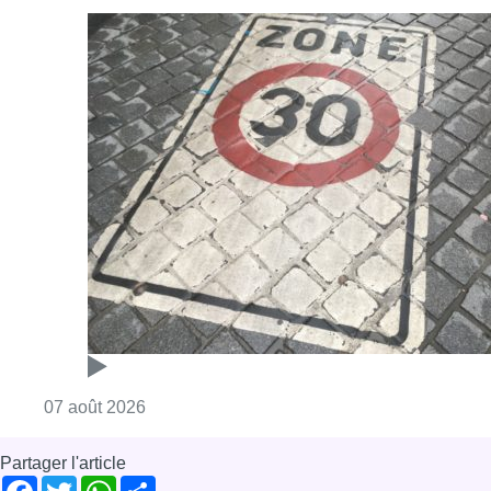
Consulter l'article "Les Bruxellois respecten
07 août 2026
Partager l'article
Facebook
Twitter
WhatsApp
Share
30 août 2024
- 18h30
Modifié le
31 août 2024
- 11h23
agression
homophobe
soutien
Bruxelles-ville
News
Offres d’emploi