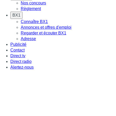
Nos concours
Règlement
BX1
Connaître BX1
Annonces et offres d'emploi
Regarder et écouter BX1
Adresse
Publicité
Contact
Direct tv
Direct radio
Alertez-nous