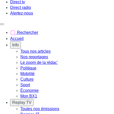
Direct tv
Direct radio
Alertez-nous
Déclencher le menu
Rechercher
Accueil
Info
Tous nos articles
Nos reportages
Le zoom de la rédac'
Politique
Mobilité
Culture
Sport
Économie
Mon BX1
Replay TV
Toutes nos émissions