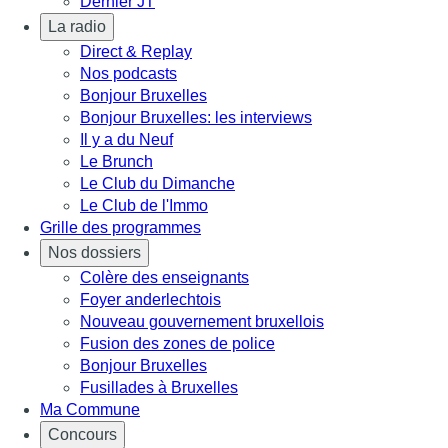
Dernier JT
La radio
Direct & Replay
Nos podcasts
Bonjour Bruxelles
Bonjour Bruxelles: les interviews
Il y a du Neuf
Le Brunch
Le Club du Dimanche
Le Club de l'Immo
Grille des programmes
Nos dossiers
Colère des enseignants
Foyer anderlechtois
Nouveau gouvernement bruxellois
Fusion des zones de police
Bonjour Bruxelles
Fusillades à Bruxelles
Ma Commune
Concours