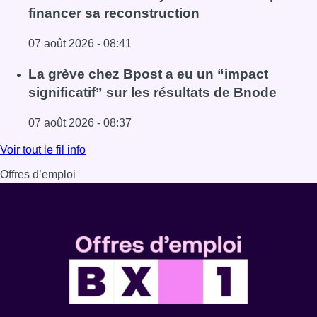
financer sa reconstruction
07 août 2026 - 08:41
Lire l'article Le RWDM récolte déjà 100.000 euros pour fi
La grève chez Bpost a eu un “impact
significatif” sur les résultats de Bnode
07 août 2026 - 08:37
Lire l'article La grève chez Bpost a eu un “impact significa
Voir tout le fil info
Offres d’emploi