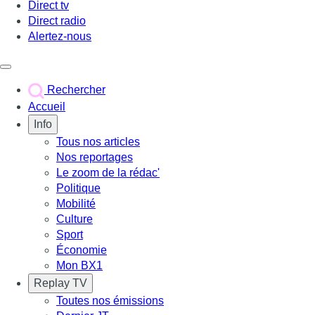
Direct tv
Direct radio
Alertez-nous
Déclencher le menu
Rechercher
Accueil
Info
Tous nos articles
Nos reportages
Le zoom de la rédac'
Politique
Mobilité
Culture
Sport
Économie
Mon BX1
Replay TV
Toutes nos émissions