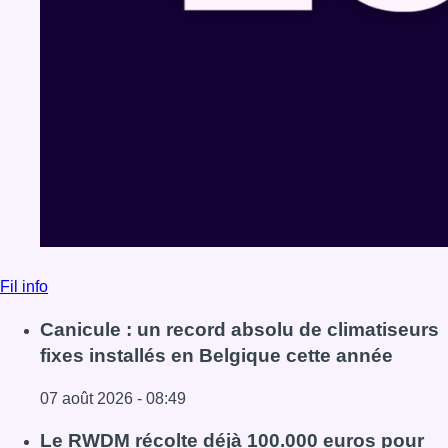
Fil info
Canicule : un record absolu de climatiseurs
fixes installés en Belgique cette année
07 août 2026 - 08:49
Lire l'article Canicule : un record absolu de climatiseurs f
Le RWDM récolte déjà 100.000 euros pour