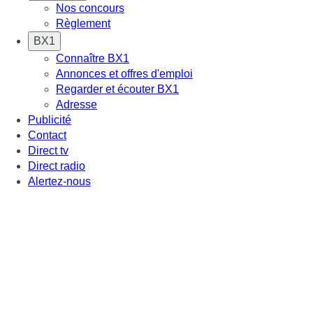
Nos concours
Règlement
BX1
Connaître BX1
Annonces et offres d'emploi
Regarder et écouter BX1
Adresse
Publicité
Contact
Direct tv
Direct radio
Alertez-nous