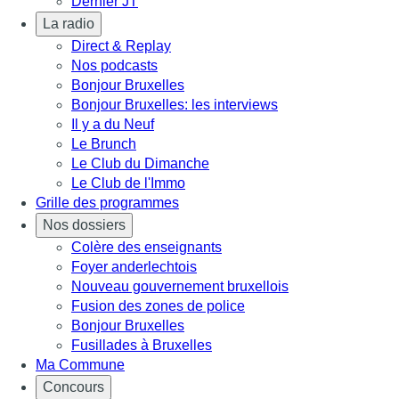
Dernier JT
La radio
Direct & Replay
Nos podcasts
Bonjour Bruxelles
Bonjour Bruxelles: les interviews
Il y a du Neuf
Le Brunch
Le Club du Dimanche
Le Club de l'Immo
Grille des programmes
Nos dossiers
Colère des enseignants
Foyer anderlechtois
Nouveau gouvernement bruxellois
Fusion des zones de police
Bonjour Bruxelles
Fusillades à Bruxelles
Ma Commune
Concours