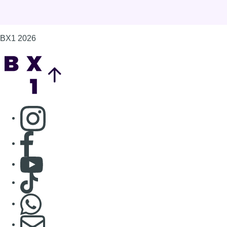
BX1 2026
Back to top
Consulter page Instagram
Consulter page Facebook
Consulter Youtube
Consulter TikTok
Nous rejoindre sur Whatsapp
S'abonner à notre newsletter