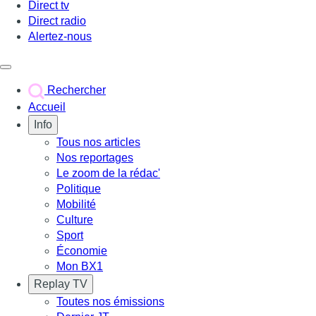
Direct tv
Direct radio
Alertez-nous
Déclencher le menu
Rechercher
Accueil
Info
Tous nos articles
Nos reportages
Le zoom de la rédac'
Politique
Mobilité
Culture
Sport
Économie
Mon BX1
Replay TV
Toutes nos émissions