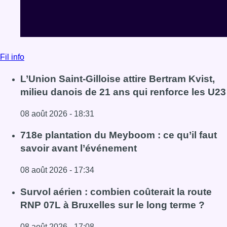
Fil info
L’Union Saint-Gilloise attire Bertram Kvist,
milieu danois de 21 ans qui renforce les U23
08 août 2026 - 18:31
Lire l'article L’Union Saint-Gilloise attire Bertram Kvist, 
718e plantation du Meyboom : ce qu’il faut
savoir avant l’événement
08 août 2026 - 17:34
Lire l'article 718e plantation du Meyboom : ce qu’il faut s
Survol aérien : combien coûterait la route
RNP 07L à Bruxelles sur le long terme ?
08 août 2026 - 17:08