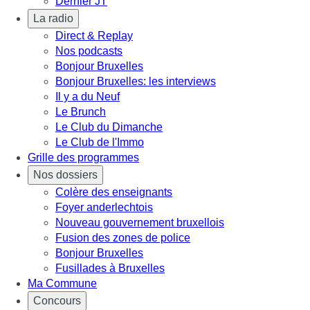
Dernier JT
La radio
Direct & Replay
Nos podcasts
Bonjour Bruxelles
Bonjour Bruxelles: les interviews
Il y a du Neuf
Le Brunch
Le Club du Dimanche
Le Club de l'Immo
Grille des programmes
Nos dossiers
Colère des enseignants
Foyer anderlechtois
Nouveau gouvernement bruxellois
Fusion des zones de police
Bonjour Bruxelles
Fusillades à Bruxelles
Ma Commune
Concours