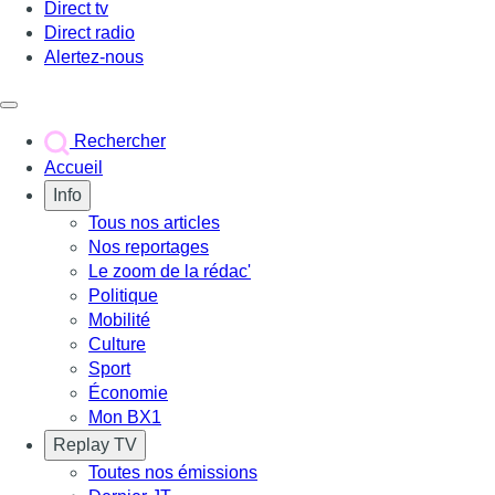
Direct tv
Direct radio
Alertez-nous
Déclencher le menu
Rechercher
Accueil
Info
Tous nos articles
Nos reportages
Le zoom de la rédac'
Politique
Mobilité
Culture
Sport
Économie
Mon BX1
Replay TV
Toutes nos émissions