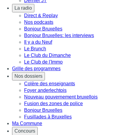
Dernier JT
La radio
Direct & Replay
Nos podcasts
Bonjour Bruxelles
Bonjour Bruxelles: les interviews
Il y a du Neuf
Le Brunch
Le Club du Dimanche
Le Club de l'Immo
Grille des programmes
Nos dossiers
Colère des enseignants
Foyer anderlechtois
Nouveau gouvernement bruxellois
Fusion des zones de police
Bonjour Bruxelles
Fusillades à Bruxelles
Ma Commune
Concours