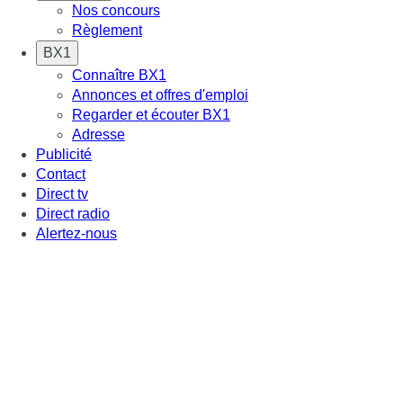
Nos concours
Règlement
BX1
Connaître BX1
Annonces et offres d'emploi
Regarder et écouter BX1
Adresse
Publicité
Contact
Direct tv
Direct radio
Alertez-nous