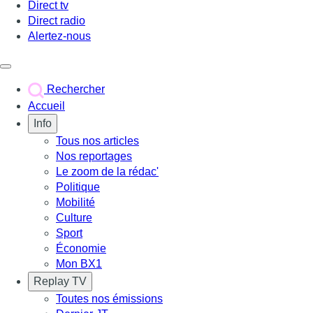
Direct tv
Direct radio
Alertez-nous
Déclencher le menu
Rechercher
Accueil
Info
Tous nos articles
Nos reportages
Le zoom de la rédac'
Politique
Mobilité
Culture
Sport
Économie
Mon BX1
Replay TV
Toutes nos émissions