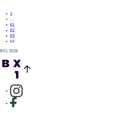
1
…
61
62
63
64
BX1 2026
Back to top
Consulter page Instagram
Consulter page Facebook
Consulter Youtube