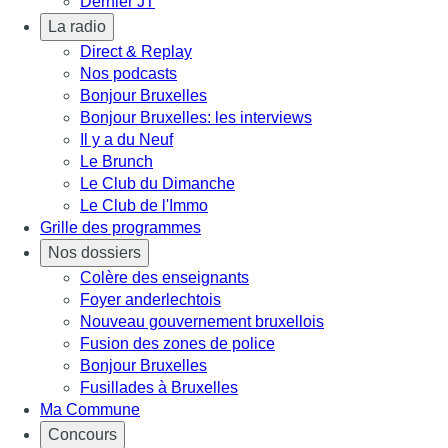
Dernier JT
La radio
Direct & Replay
Nos podcasts
Bonjour Bruxelles
Bonjour Bruxelles: les interviews
Il y a du Neuf
Le Brunch
Le Club du Dimanche
Le Club de l'Immo
Grille des programmes
Nos dossiers
Colère des enseignants
Foyer anderlechtois
Nouveau gouvernement bruxellois
Fusion des zones de police
Bonjour Bruxelles
Fusillades à Bruxelles
Ma Commune
Concours