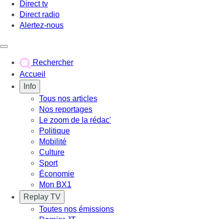
Direct tv
Direct radio
Alertez-nous
Déclencher le menu
Rechercher
Accueil
Info
Tous nos articles
Nos reportages
Le zoom de la rédac'
Politique
Mobilité
Culture
Sport
Économie
Mon BX1
Replay TV
Toutes nos émissions