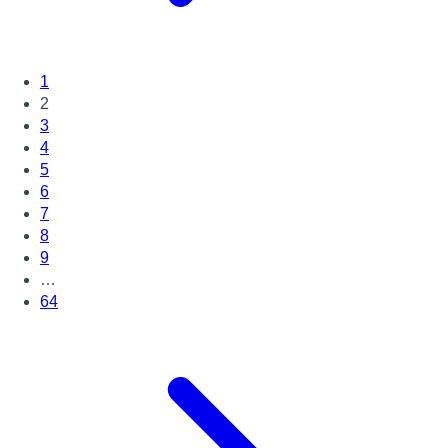
1
2
3
4
5
6
7
8
9
…
64
Page suivante