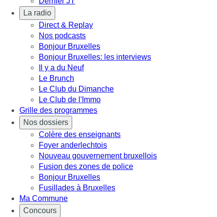
Dernier JT
La radio
Direct & Replay
Nos podcasts
Bonjour Bruxelles
Bonjour Bruxelles: les interviews
Il y a du Neuf
Le Brunch
Le Club du Dimanche
Le Club de l'Immo
Grille des programmes
Nos dossiers
Colère des enseignants
Foyer anderlechtois
Nouveau gouvernement bruxellois
Fusion des zones de police
Bonjour Bruxelles
Fusillades à Bruxelles
Ma Commune
Concours