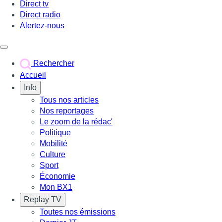
Direct tv
Direct radio
Alertez-nous
Déclencher le menu
Rechercher
Accueil
Info
Tous nos articles
Nos reportages
Le zoom de la rédac'
Politique
Mobilité
Culture
Sport
Économie
Mon BX1
Replay TV
Toutes nos émissions