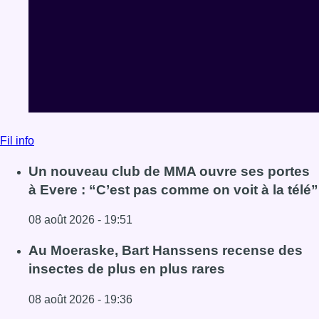
à Evere : “C’est pas comme on voit à la télé”
08 août 2026 - 19:51
Lire l'article Un nouveau club de MMA ouvre ses portes à E
Au Moeraske, Bart Hanssens recense des
insectes de plus en plus rares
08 août 2026 - 19:36
Lire l'article Au Moeraske, Bart Hanssens recense des ins
Marathon de contrôles de vitesse ce week-
end: “Une moto a été flashée à 121 km/h sur
l’avenue de Tervuren”
08 août 2026 - 19:12
Lire l'article Marathon de contrôles de vitesse ce week-e
Voir tout le fil info
BX1 2026
Back to top