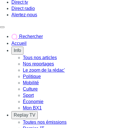
Direct tv
Direct radio
Alertez-nous
Déclencher le menu
Rechercher
Accueil
Info
Tous nos articles
Nos reportages
Le zoom de la rédac'
Politique
Mobilité
Culture
Sport
Économie
Mon BX1
Replay TV
Toutes nos émissions