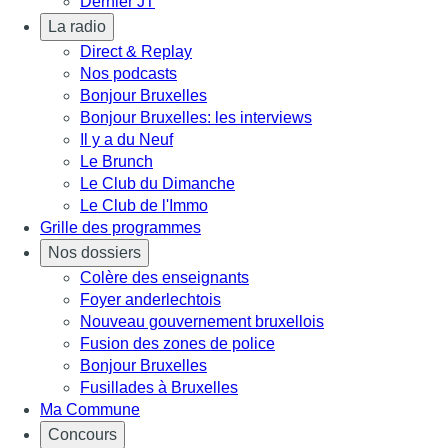
Dernier JT
La radio
Direct & Replay
Nos podcasts
Bonjour Bruxelles
Bonjour Bruxelles: les interviews
Il y a du Neuf
Le Brunch
Le Club du Dimanche
Le Club de l'Immo
Grille des programmes
Nos dossiers
Colère des enseignants
Foyer anderlechtois
Nouveau gouvernement bruxellois
Fusion des zones de police
Bonjour Bruxelles
Fusillades à Bruxelles
Ma Commune
Concours