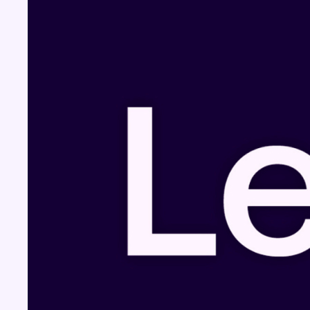
Fil info
Un nouveau club de MMA ouvre ses portes