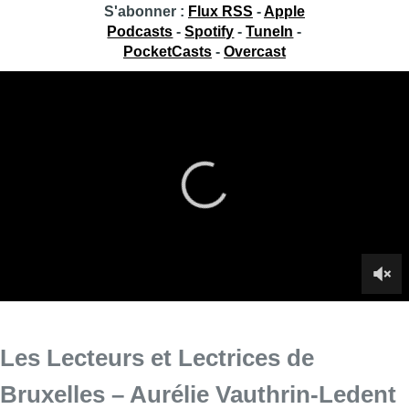
S'abonner :
Flux RSS
-
Apple
Podcasts
-
Spotify
-
TuneIn
-
PocketCasts
-
Overcast
Les Lecteurs et Lectrices de
Bruxelles – Aurélie Vauthrin-Ledent
Aurélie Vauthrin-Ledent est comédienne, metteuse en scène,
autrice et directrice de la maison d’édition “Les oiseaux de
nuit”. Découvrez-la dans cet interview réalisé ce mardi par
Soraya Amrani dans l’émission radio “Les Lecteurs et Lectrices
de Bruxelles” sur BX1+.
Infos sur le replay