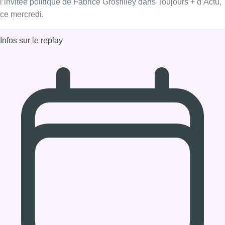
L’invitée politique – Elke Van den
Brandt (Groen)
Elke Van den Brandt (Groen), ministre bruxelloise de la
Mobilité, des Travaux publics et de la Sécurité routière, est
l’invitée politique de Fabrice Grosfilley dans Toujours + d’Actu,
ce mercredi.
Infos sur le replay