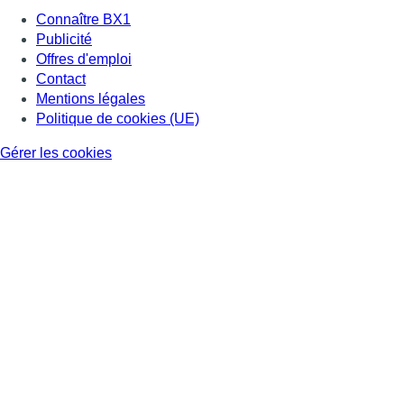
Consulter page Instagram
Consulter page Facebook
Consulter Youtube
Consulter TikTok
Nous rejoindre sur Whatsapp
S'abonner à notre newsletter
Connaître BX1
Publicité
Offres d'emploi
Contact
Mentions légales
Politique de cookies (UE)
Gérer les cookies