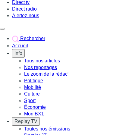
Direct tv
Direct radio
Alertez-nous
Déclencher le menu
Rechercher
Accueil
Info
Tous nos articles
Nos reportages
Le zoom de la rédac'
Politique
Mobilité
Culture
Sport
Économie
Mon BX1
Replay TV
Toutes nos émissions