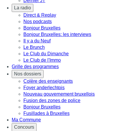
Dernier JT
La radio
Direct & Replay
Nos podcasts
Bonjour Bruxelles
Bonjour Bruxelles: les interviews
Il y a du Neuf
Le Brunch
Le Club du Dimanche
Le Club de l'Immo
Grille des programmes
Nos dossiers
Colère des enseignants
Foyer anderlechtois
Nouveau gouvernement bruxellois
Fusion des zones de police
Bonjour Bruxelles
Fusillades à Bruxelles
Ma Commune
Concours