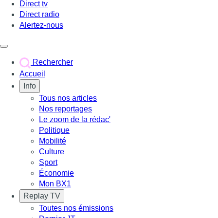
Direct tv
Direct radio
Alertez-nous
Déclencher le menu
Rechercher
Accueil
Info
Tous nos articles
Nos reportages
Le zoom de la rédac'
Politique
Mobilité
Culture
Sport
Économie
Mon BX1
Replay TV
Toutes nos émissions