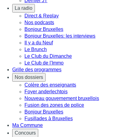
Dernier JT
La radio
Direct & Replay
Nos podcasts
Bonjour Bruxelles
Bonjour Bruxelles: les interviews
Il y a du Neuf
Le Brunch
Le Club du Dimanche
Le Club de l'Immo
Grille des programmes
Nos dossiers
Colère des enseignants
Foyer anderlechtois
Nouveau gouvernement bruxellois
Fusion des zones de police
Bonjour Bruxelles
Fusillades à Bruxelles
Ma Commune
Concours