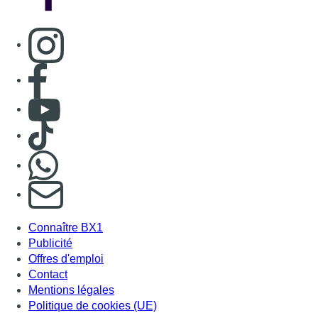
Consulter page Instagram
Consulter page Facebook
Consulter Youtube
Consulter TikTok
Nous rejoindre sur Whatsapp
S'abonner à notre newsletter
Connaître BX1
Publicité
Offres d'emploi
Contact
Mentions légales
Politique de cookies (UE)