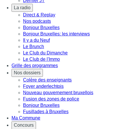
Dernier JT
La radio
Direct & Replay
Nos podcasts
Bonjour Bruxelles
Bonjour Bruxelles: les interviews
Il y a du Neuf
Le Brunch
Le Club du Dimanche
Le Club de l'Immo
Grille des programmes
Nos dossiers
Colère des enseignants
Foyer anderlechtois
Nouveau gouvernement bruxellois
Fusion des zones de police
Bonjour Bruxelles
Fusillades à Bruxelles
Ma Commune
Concours