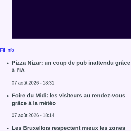
Fil info
Pizza Nizar: un coup de pub inattendu grâce
à l’IA
07 août 2026 - 18:31
Lire l'article Pizza Nizar: un coup de pub inattendu grâce à
Foire du Midi: les visiteurs au rendez-vous
grâce à la météo
07 août 2026 - 18:14
Lire l'article Foire du Midi: les visiteurs au rendez-vous g
Les Bruxellois respectent mieux les zones