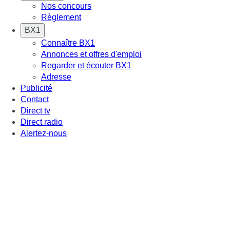
Nos concours
Règlement
BX1
Connaître BX1
Annonces et offres d'emploi
Regarder et écouter BX1
Adresse
Publicité
Contact
Direct tv
Direct radio
Alertez-nous