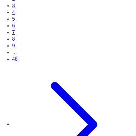
3
4
5
6
7
8
9
…
48
Page suivante