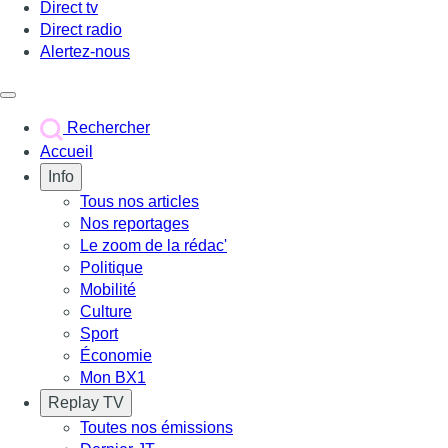
Direct tv
Direct radio
Alertez-nous
Déclencher le menu
Rechercher
Accueil
Info
Tous nos articles
Nos reportages
Le zoom de la rédac'
Politique
Mobilité
Culture
Sport
Économie
Mon BX1
Replay TV
Toutes nos émissions