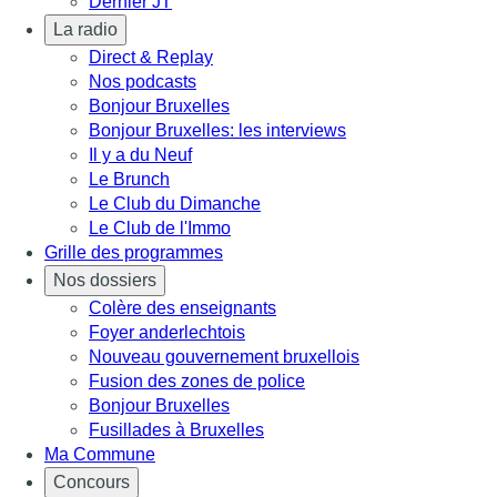
Dernier JT
La radio
Direct & Replay
Nos podcasts
Bonjour Bruxelles
Bonjour Bruxelles: les interviews
Il y a du Neuf
Le Brunch
Le Club du Dimanche
Le Club de l'Immo
Grille des programmes
Nos dossiers
Colère des enseignants
Foyer anderlechtois
Nouveau gouvernement bruxellois
Fusion des zones de police
Bonjour Bruxelles
Fusillades à Bruxelles
Ma Commune
Concours