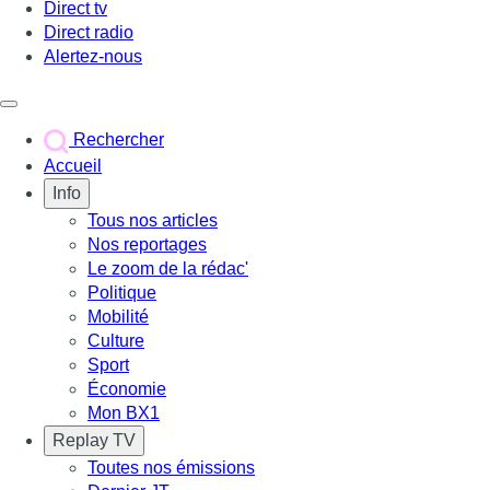
Direct tv
Direct radio
Alertez-nous
Déclencher le menu
Rechercher
Accueil
Info
Tous nos articles
Nos reportages
Le zoom de la rédac'
Politique
Mobilité
Culture
Sport
Économie
Mon BX1
Replay TV
Toutes nos émissions