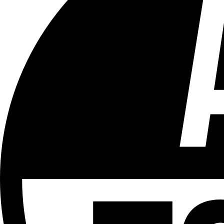
Tous les âges
Aucun contenu préjudiciable.
Plus d'explications sur ce classement
ÉMISSION
Sport
Partager l'émission
Facebook
Twitter
WhatsApp
Share