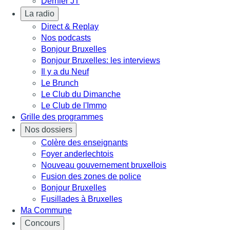
Dernier JT
La radio
Direct & Replay
Nos podcasts
Bonjour Bruxelles
Bonjour Bruxelles: les interviews
Il y a du Neuf
Le Brunch
Le Club du Dimanche
Le Club de l'Immo
Grille des programmes
Nos dossiers
Colère des enseignants
Foyer anderlechtois
Nouveau gouvernement bruxellois
Fusion des zones de police
Bonjour Bruxelles
Fusillades à Bruxelles
Ma Commune
Concours