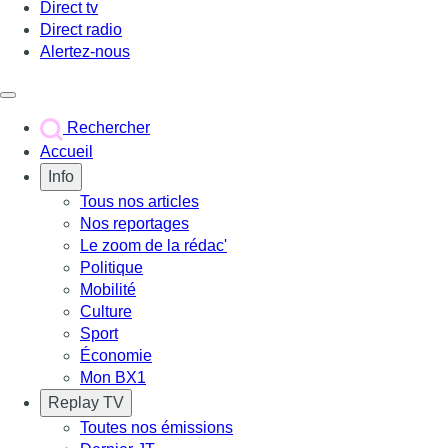
Direct tv
Direct radio
Alertez-nous
Déclencher le menu
Rechercher
Accueil
Info
Tous nos articles
Nos reportages
Le zoom de la rédac'
Politique
Mobilité
Culture
Sport
Économie
Mon BX1
Replay TV
Toutes nos émissions