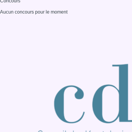
Consulter page Instagram
Consulter page Facebook
Consulter Youtube
Consulter TikTok
Nous rejoindre sur Whatsapp
S'abonner à notre newsletter
Connaître BX1
Publicité
Offres d'emploi
Contact
Mentions légales
Politique de cookies (UE)