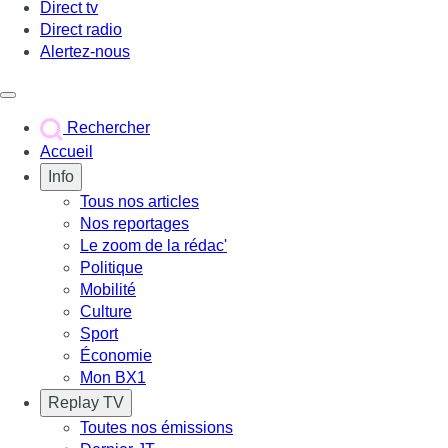
Direct tv
Direct radio
Alertez-nous
Déclencher le menu
Rechercher
Accueil
Info
Tous nos articles
Nos reportages
Le zoom de la rédac'
Politique
Mobilité
Culture
Sport
Économie
Mon BX1
Replay TV
Toutes nos émissions