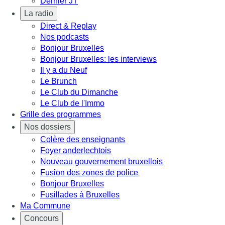
Dernier JT
La radio
Direct & Replay
Nos podcasts
Bonjour Bruxelles
Bonjour Bruxelles: les interviews
Il y a du Neuf
Le Brunch
Le Club du Dimanche
Le Club de l'Immo
Grille des programmes
Nos dossiers
Colère des enseignants
Foyer anderlechtois
Nouveau gouvernement bruxellois
Fusion des zones de police
Bonjour Bruxelles
Fusillades à Bruxelles
Ma Commune
Concours