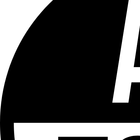
Tous les âges
Aucun contenu préjudiciable.
Plus d'explications sur ce classement
ÉMISSION
Sport
Partager l'émission
Facebook
Twitter
WhatsApp
Share