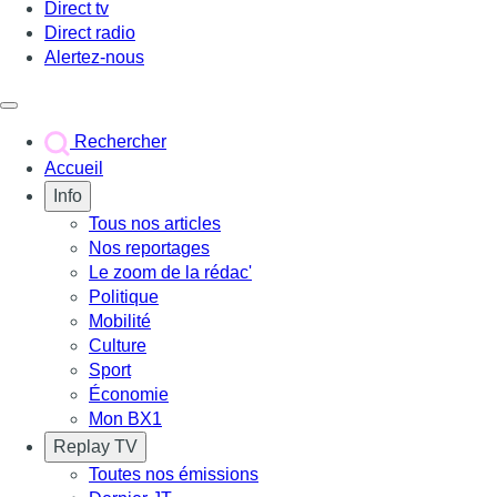
Direct tv
Direct radio
Alertez-nous
Déclencher le menu
Rechercher
Accueil
Info
Tous nos articles
Nos reportages
Le zoom de la rédac'
Politique
Mobilité
Culture
Sport
Économie
Mon BX1
Replay TV
Toutes nos émissions