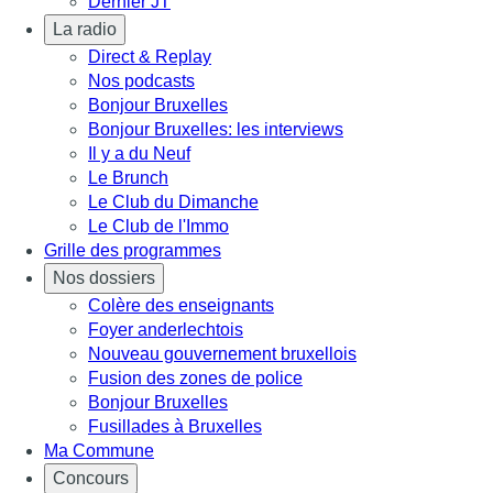
Dernier JT
La radio
Direct & Replay
Nos podcasts
Bonjour Bruxelles
Bonjour Bruxelles: les interviews
Il y a du Neuf
Le Brunch
Le Club du Dimanche
Le Club de l'Immo
Grille des programmes
Nos dossiers
Colère des enseignants
Foyer anderlechtois
Nouveau gouvernement bruxellois
Fusion des zones de police
Bonjour Bruxelles
Fusillades à Bruxelles
Ma Commune
Concours