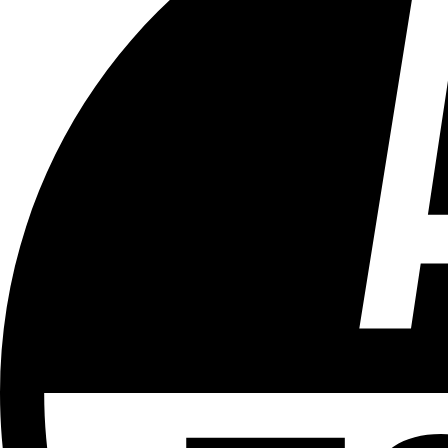
Tous les âges
Aucun contenu préjudiciable.
Plus d'explications sur ce classement
ÉMISSION
Sport
Partager l'émission
Facebook
Twitter
WhatsApp
Share