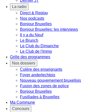
Dernier JT
La radio
Direct & Replay
Nos podcasts
Bonjour Bruxelles
Bonjour Bruxelles: les interviews
Il y a du Neuf
Le Brunch
Le Club du Dimanche
Le Club de l'Immo
Grille des programmes
Nos dossiers
Colère des enseignants
Foyer anderlechtois
Nouveau gouvernement bruxellois
Fusion des zones de police
Bonjour Bruxelles
Fusillades à Bruxelles
Ma Commune
Concours