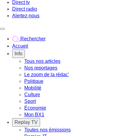
Direct tv
Direct radio
Alertez-nous
Déclencher le menu
Rechercher
Accueil
Info
Tous nos articles
Nos reportages
Le zoom de la rédac'
Politique
Mobilité
Culture
Sport
Économie
Mon BX1
Replay TV
Toutes nos émissions