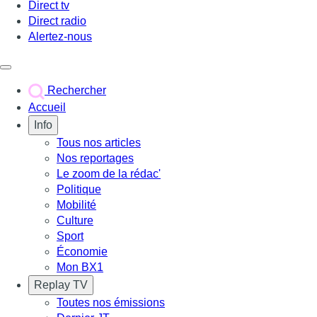
Direct tv
Direct radio
Alertez-nous
Déclencher le menu
Rechercher
Accueil
Info
Tous nos articles
Nos reportages
Le zoom de la rédac'
Politique
Mobilité
Culture
Sport
Économie
Mon BX1
Replay TV
Toutes nos émissions