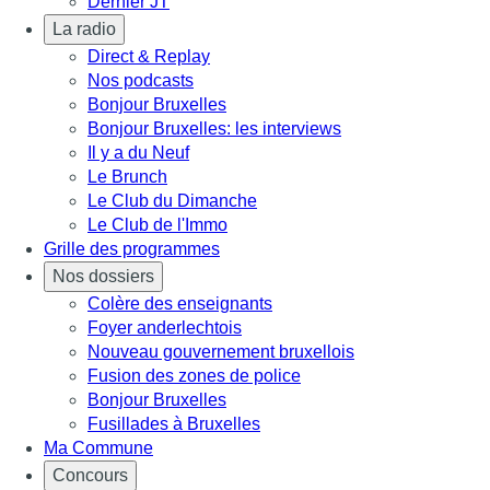
Dernier JT
La radio
Direct & Replay
Nos podcasts
Bonjour Bruxelles
Bonjour Bruxelles: les interviews
Il y a du Neuf
Le Brunch
Le Club du Dimanche
Le Club de l'Immo
Grille des programmes
Nos dossiers
Colère des enseignants
Foyer anderlechtois
Nouveau gouvernement bruxellois
Fusion des zones de police
Bonjour Bruxelles
Fusillades à Bruxelles
Ma Commune
Concours