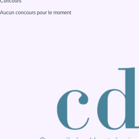
Consulter page Instagram
Consulter page Facebook
Consulter Youtube
Consulter TikTok
Nous rejoindre sur Whatsapp
S'abonner à notre newsletter
Connaître BX1
Publicité
Offres d'emploi
Contact
Mentions légales
Politique de cookies (UE)