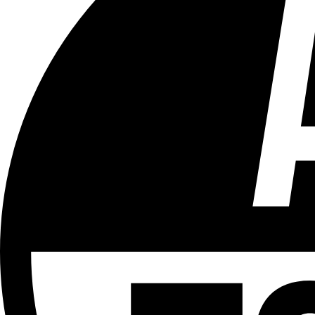
Tous les âges
Aucun contenu préjudiciable.
Plus d'explications sur ce classement
ÉMISSION
Sport
Partager l'émission
Facebook
Twitter
WhatsApp
Share