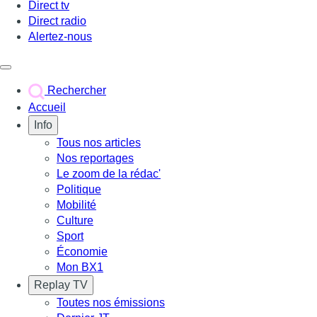
Direct tv
Direct radio
Alertez-nous
Déclencher le menu
Rechercher
Accueil
Info
Tous nos articles
Nos reportages
Le zoom de la rédac'
Politique
Mobilité
Culture
Sport
Économie
Mon BX1
Replay TV
Toutes nos émissions