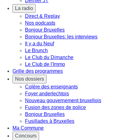
Dernier JT
La radio
Direct & Replay
Nos podcasts
Bonjour Bruxelles
Bonjour Bruxelles: les interviews
Il y a du Neuf
Le Brunch
Le Club du Dimanche
Le Club de l'Immo
Grille des programmes
Nos dossiers
Colère des enseignants
Foyer anderlechtois
Nouveau gouvernement bruxellois
Fusion des zones de police
Bonjour Bruxelles
Fusillades à Bruxelles
Ma Commune
Concours