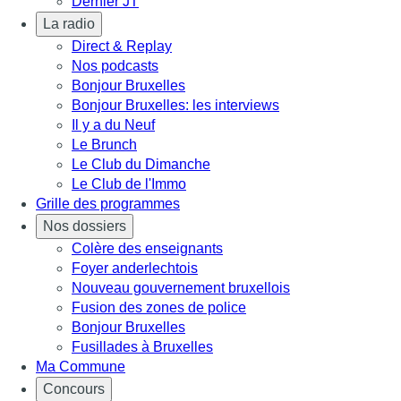
Dernier JT
La radio
Direct & Replay
Nos podcasts
Bonjour Bruxelles
Bonjour Bruxelles: les interviews
Il y a du Neuf
Le Brunch
Le Club du Dimanche
Le Club de l'Immo
Grille des programmes
Nos dossiers
Colère des enseignants
Foyer anderlechtois
Nouveau gouvernement bruxellois
Fusion des zones de police
Bonjour Bruxelles
Fusillades à Bruxelles
Ma Commune
Concours