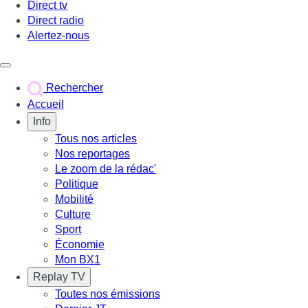
Direct tv
Direct radio
Alertez-nous
Déclencher le menu
Rechercher
Accueil
Info
Tous nos articles
Nos reportages
Le zoom de la rédac'
Politique
Mobilité
Culture
Sport
Économie
Mon BX1
Replay TV
Toutes nos émissions