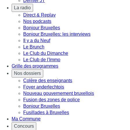
Dernier JT
La radio
Direct & Replay
Nos podcasts
Bonjour Bruxelles
Bonjour Bruxelles: les interviews
Il y a du Neuf
Le Brunch
Le Club du Dimanche
Le Club de l'Immo
Grille des programmes
Nos dossiers
Colère des enseignants
Foyer anderlechtois
Nouveau gouvernement bruxellois
Fusion des zones de police
Bonjour Bruxelles
Fusillades à Bruxelles
Ma Commune
Concours