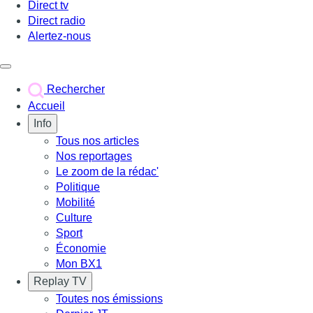
Direct tv
Direct radio
Alertez-nous
Déclencher le menu
Rechercher
Accueil
Info
Tous nos articles
Nos reportages
Le zoom de la rédac'
Politique
Mobilité
Culture
Sport
Économie
Mon BX1
Replay TV
Toutes nos émissions