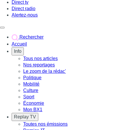
Direct tv
Direct radio
Alertez-nous
Déclencher le menu
Rechercher
Accueil
Info
Tous nos articles
Nos reportages
Le zoom de la rédac'
Politique
Mobilité
Culture
Sport
Économie
Mon BX1
Replay TV
Toutes nos émissions