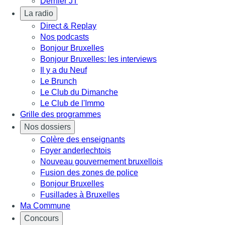
Dernier JT
La radio
Direct & Replay
Nos podcasts
Bonjour Bruxelles
Bonjour Bruxelles: les interviews
Il y a du Neuf
Le Brunch
Le Club du Dimanche
Le Club de l'Immo
Grille des programmes
Nos dossiers
Colère des enseignants
Foyer anderlechtois
Nouveau gouvernement bruxellois
Fusion des zones de police
Bonjour Bruxelles
Fusillades à Bruxelles
Ma Commune
Concours