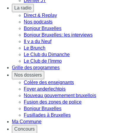
Dernier JT
La radio
Direct & Replay
Nos podcasts
Bonjour Bruxelles
Bonjour Bruxelles: les interviews
Il y a du Neuf
Le Brunch
Le Club du Dimanche
Le Club de l'Immo
Grille des programmes
Nos dossiers
Colère des enseignants
Foyer anderlechtois
Nouveau gouvernement bruxellois
Fusion des zones de police
Bonjour Bruxelles
Fusillades à Bruxelles
Ma Commune
Concours