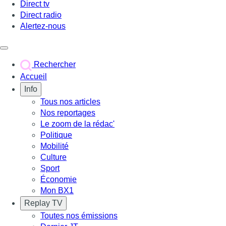
Direct tv
Direct radio
Alertez-nous
Déclencher le menu
Rechercher
Accueil
Info
Tous nos articles
Nos reportages
Le zoom de la rédac'
Politique
Mobilité
Culture
Sport
Économie
Mon BX1
Replay TV
Toutes nos émissions