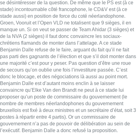
se désintéresser de la question. De même que le PS est (à ce
stade) incontournable côté francophone, le CD&V est (à ce
stade aussi) en position de force du coté néerlandophone.
Groen, Vooruit et l’Open VLD ne totalisent que 9 sièges, il en
manque un. Si on veut se passer de Team Ahidar (3 sièges) et
de la NVA (2 sièges) il faut donc convaincre les sociaux-
chrétiens flamands de monter dans l’attelage. A ce stade
Benjamin Dalle refuse de le faire, arguant du fait qu’il ne fait
pas parti des gagnants de l’élection et que s’il doit monter dans
une majorité c’est pour y peser. Pas question d’être une roue
de secours qu’on oublie une fois l’investiture passée. C’est
donc le blocage, et des négociations là aussi au point mort.
Benjamin Dalle est d’autant moins enclin à se laisser
convaincre qu’Elke Van den Brandt ne peut à ce stade lui
proposer qu’un poste de commissaire du gouvernement (le
nombre de membres néerlandophones du gouvernement
bruxellois est fixé à deux ministres et un secrétaire d’état, soit 3
postes à répartir entre 4 partis). Or un commissaire de
gouvernement n’a pas de pouvoir de délibération au sein de
l’exécutif. Benjamin Dalle a donc refusé la proposition.