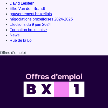
David Leisterh
Elke Van den Brandt
gouvernement bruxellois
négociations bruxelloises 2024-2025
Elections du 9 juin 2024
Formation bruxelloise
News
Rue de la Loi
Offres d’emploi