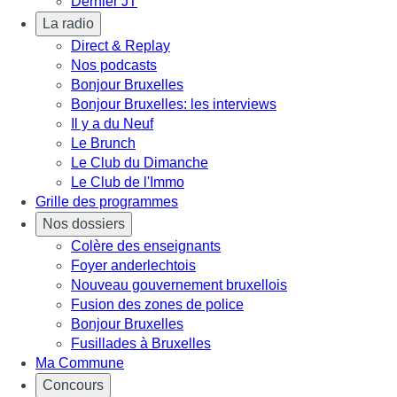
Dernier JT
La radio
Direct & Replay
Nos podcasts
Bonjour Bruxelles
Bonjour Bruxelles: les interviews
Il y a du Neuf
Le Brunch
Le Club du Dimanche
Le Club de l'Immo
Grille des programmes
Nos dossiers
Colère des enseignants
Foyer anderlechtois
Nouveau gouvernement bruxellois
Fusion des zones de police
Bonjour Bruxelles
Fusillades à Bruxelles
Ma Commune
Concours