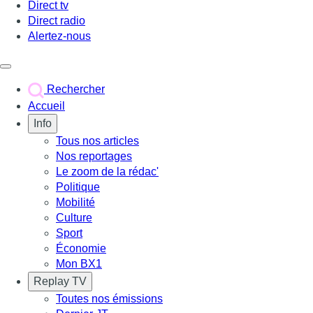
Direct tv
Direct radio
Alertez-nous
Déclencher le menu
Rechercher
Accueil
Info
Tous nos articles
Nos reportages
Le zoom de la rédac'
Politique
Mobilité
Culture
Sport
Économie
Mon BX1
Replay TV
Toutes nos émissions