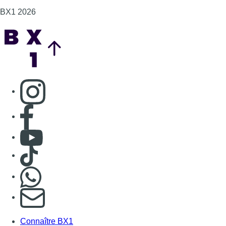
Consulter TikTok
Nous rejoindre sur Whatsapp
S'abonner à notre newsletter
Connaître BX1
Publicité
Offres d'emploi
Contact
Mentions légales
Politique de cookies (UE)
Gérer les cookies