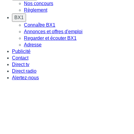
Nos concours
Règlement
BX1
Connaître BX1
Annonces et offres d'emploi
Regarder et écouter BX1
Adresse
Publicité
Contact
Direct tv
Direct radio
Alertez-nous