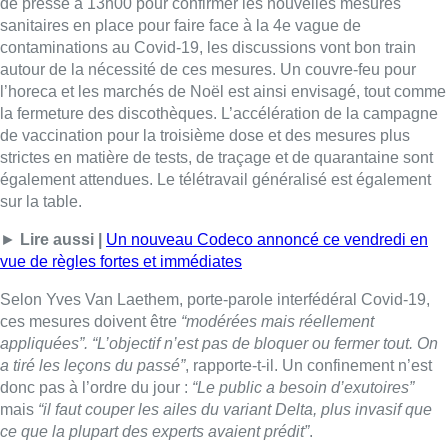
Selon Yves Van Laethem, porte-parole interfédéral Covid-19,
ces mesures doivent être
“modérées mais réellement
appliquées”. “L’objectif n’est pas de bloquer ou fermer tout. On
a tiré les leçons du passé”
, rapporte-t-il. Un confinement n’est
donc pas à l’ordre du jour :
“Le public a besoin d’exutoires”
mais
“il faut couper les ailes du variant Delta, plus invasif que
ce que la plupart des experts avaient prédit”
.
► Écoutez l’interview complète d’Yves Van Laethem sur les
mesures sanitaires contre le Covid-19 :[/vc_column_text]
[vcas_jwplayer_bx1
videoname=”GLX_957016_ITW_VANLAETHEM_WEB”
image=”544220″][vc_column_text]Ces mesures sont donc
prises moins de dix jours après un Comité de concertation qui
avaient déjà mis en place certaines restrictions. Et pourtant, les
chiffres de contaminations et des hospitalisations continuent de
grimper. Alors, a-t-on perdu dix jours dans la course au virus ?
“On n’a pas gagné de temps en tout cas
“, estime Yves Van
Laethem.
“Mais on ne peut pas encore juger de l’impact des
mesures du précédent Codeco. Il est en tout cas utile de réagir