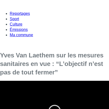
Reportages
Sport
Culture
Émissions
Ma commune
Yves Van Laethem sur les mesures
sanitaires en vue : “L’objectif n’est
pas de tout fermer”
[vc_row][vc_column][vc_column_text]
Un nouveau comité de concertation s’est réuni
ce vendredi matin pour décider de nouvelles
mesures sanitaires destinées à contrer