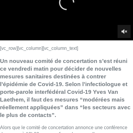
l’épidémie de Covid-19. Selon l’infectiologue et
porte-parole interfédéral Covid-19 Yves Van
Laethem, il faut des mesures “modérées mais
réellement appliquées” dans “les secteurs avec
le plus de contacts”.
Alors que le comité de concertation annonce une conférence
de presse à 13h00 pour confirmer les nouvelles mesures
sanitaires en place pour faire face à la 4e vague de
contaminations au Covid-19, les discussions vont bon train
autour de la nécessité de ces mesures. Un couvre-feu pour
l’horeca et les marchés de Noël est ainsi envisagé, tout comme
la fermeture des discothèques. L’accélération de la campagne
de vaccination pour la troisième dose et des mesures plus
strictes en matière de tests, de traçage et de quarantaine sont
également attendues. Le télétravail généralisé est également
sur la table.
►
Lire aussi |
Un nouveau Codeco annoncé ce vendredi en
vue de règles fortes et immédiates