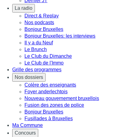
Dernier JT
La radio
Direct & Replay
Nos podcasts
Bonjour Bruxelles
Bonjour Bruxelles: les interviews
Il y a du Neuf
Le Brunch
Le Club du Dimanche
Le Club de l'Immo
Grille des programmes
Nos dossiers
Colère des enseignants
Foyer anderlechtois
Nouveau gouvernement bruxellois
Fusion des zones de police
Bonjour Bruxelles
Fusillades à Bruxelles
Ma Commune
Concours