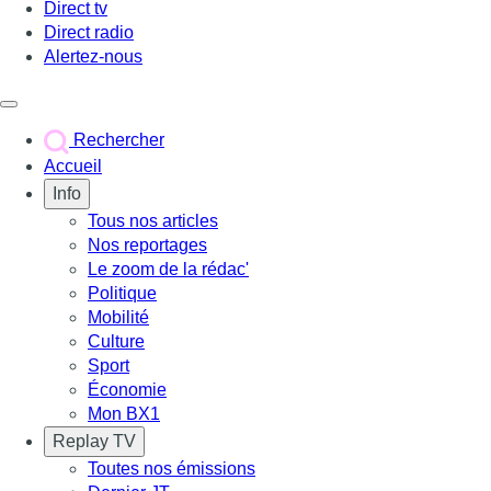
Direct tv
Direct radio
Alertez-nous
Déclencher le menu
Rechercher
Accueil
Info
Tous nos articles
Nos reportages
Le zoom de la rédac'
Politique
Mobilité
Culture
Sport
Économie
Mon BX1
Replay TV
Toutes nos émissions