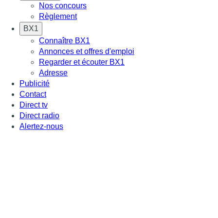
Nos concours
Règlement
BX1
Connaître BX1
Annonces et offres d'emploi
Regarder et écouter BX1
Adresse
Publicité
Contact
Direct tv
Direct radio
Alertez-nous