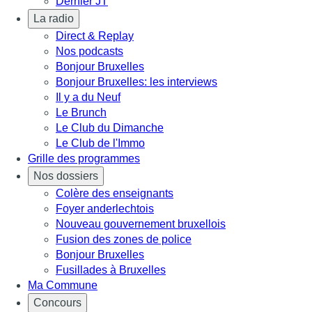
Dernier JT
La radio
Direct & Replay
Nos podcasts
Bonjour Bruxelles
Bonjour Bruxelles: les interviews
Il y a du Neuf
Le Brunch
Le Club du Dimanche
Le Club de l'Immo
Grille des programmes
Nos dossiers
Colère des enseignants
Foyer anderlechtois
Nouveau gouvernement bruxellois
Fusion des zones de police
Bonjour Bruxelles
Fusillades à Bruxelles
Ma Commune
Concours