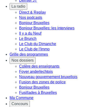
Dernier JT
La radio
Direct & Replay
Nos podcasts
Bonjour Bruxelles
Bonjour Bruxelles: les interviews
Il y a du Neuf
Le Brunch
Le Club du Dimanche
Le Club de l'Immo
Grille des programmes
Nos dossiers
Colère des enseignants
Foyer anderlechtois
Nouveau gouvernement bruxellois
Fusion des zones de police
Bonjour Bruxelles
Fusillades à Bruxelles
Ma Commune
Concours