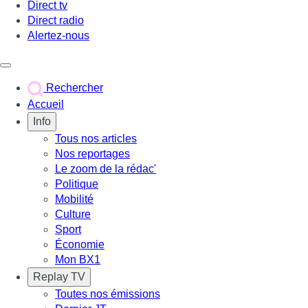
Direct tv
Direct radio
Alertez-nous
Déclencher le menu
Rechercher
Accueil
Info
Tous nos articles
Nos reportages
Le zoom de la rédac'
Politique
Mobilité
Culture
Sport
Économie
Mon BX1
Replay TV
Toutes nos émissions