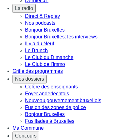
Dernier JT
La radio
Direct & Replay
Nos podcasts
Bonjour Bruxelles
Bonjour Bruxelles: les interviews
Il y a du Neuf
Le Brunch
Le Club du Dimanche
Le Club de l'Immo
Grille des programmes
Nos dossiers
Colère des enseignants
Foyer anderlechtois
Nouveau gouvernement bruxellois
Fusion des zones de police
Bonjour Bruxelles
Fusillades à Bruxelles
Ma Commune
Concours