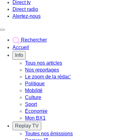
Direct tv
Direct radio
Alertez-nous
Déclencher le menu
Rechercher
Accueil
Info
Tous nos articles
Nos reportages
Le zoom de la rédac'
Politique
Mobilité
Culture
Sport
Économie
Mon BX1
Replay TV
Toutes nos émissions