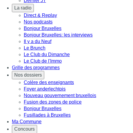
Dernier JT
La radio
Direct & Replay
Nos podcasts
Bonjour Bruxelles
Bonjour Bruxelles: les interviews
Il y a du Neuf
Le Brunch
Le Club du Dimanche
Le Club de l'Immo
Grille des programmes
Nos dossiers
Colère des enseignants
Foyer anderlechtois
Nouveau gouvernement bruxellois
Fusion des zones de police
Bonjour Bruxelles
Fusillades à Bruxelles
Ma Commune
Concours