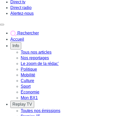
Direct tv
Direct radio
Alertez-nous
Déclencher le menu
Rechercher
Accueil
Info
Tous nos articles
Nos reportages
Le zoom de la rédac'
Politique
Mobilité
Culture
Sport
Économie
Mon BX1
Replay TV
Toutes nos émissions