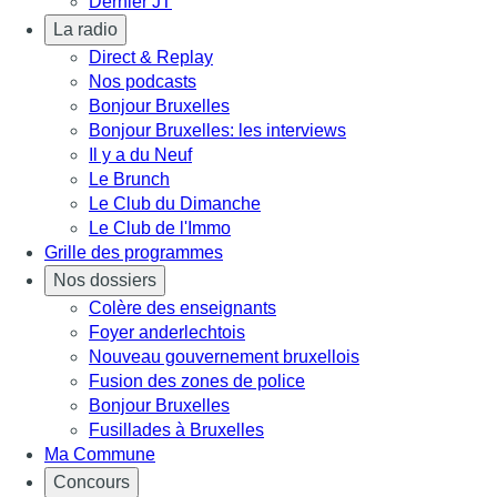
Dernier JT
La radio
Direct & Replay
Nos podcasts
Bonjour Bruxelles
Bonjour Bruxelles: les interviews
Il y a du Neuf
Le Brunch
Le Club du Dimanche
Le Club de l'Immo
Grille des programmes
Nos dossiers
Colère des enseignants
Foyer anderlechtois
Nouveau gouvernement bruxellois
Fusion des zones de police
Bonjour Bruxelles
Fusillades à Bruxelles
Ma Commune
Concours