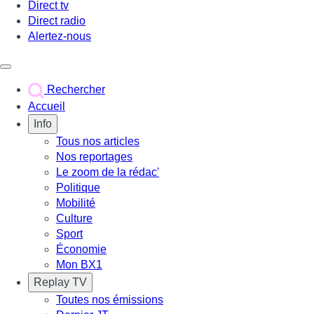
Direct tv
Direct radio
Alertez-nous
Déclencher le menu
Rechercher
Accueil
Info
Tous nos articles
Nos reportages
Le zoom de la rédac'
Politique
Mobilité
Culture
Sport
Économie
Mon BX1
Replay TV
Toutes nos émissions