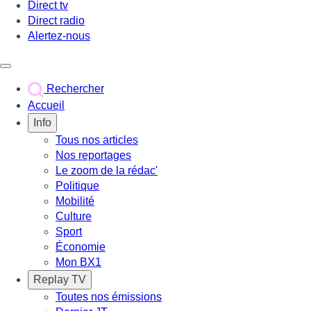
Direct tv
Direct radio
Alertez-nous
Déclencher le menu
Rechercher
Accueil
Info
Tous nos articles
Nos reportages
Le zoom de la rédac'
Politique
Mobilité
Culture
Sport
Économie
Mon BX1
Replay TV
Toutes nos émissions