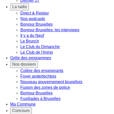
Dernier JT
La radio
Direct & Replay
Nos podcasts
Bonjour Bruxelles
Bonjour Bruxelles: les interviews
Il y a du Neuf
Le Brunch
Le Club du Dimanche
Le Club de l'Immo
Grille des programmes
Nos dossiers
Colère des enseignants
Foyer anderlechtois
Nouveau gouvernement bruxellois
Fusion des zones de police
Bonjour Bruxelles
Fusillades à Bruxelles
Ma Commune
Concours