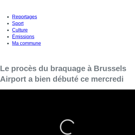
Reportages
Sport
Culture
Émissions
Ma commune
Le procès du braquage à Brussels
Airport a bien débuté ce mercredi
Le doute subsistait ce matin, il est désormais levé : le
procès du braquage à l’aéroport de Zaventem aura bien
lieu. Maître De Beco l’avocat de Marc Bertoldi, le principal
prévenu, demandait le report du procès, son client ne
pouvant pas assister au procès.
Le procès du “casse du siècle” aura bien lieu. Le planait encore