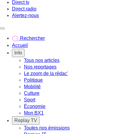
Direct tv
Direct radio
Alertez-nous
Déclencher le menu
Rechercher
Accueil
Info
Tous nos articles
Nos reportages
Le zoom de la rédac'
Politique
Mobilité
Culture
Sport
Économie
Mon BX1
Replay TV
Toutes nos émissions