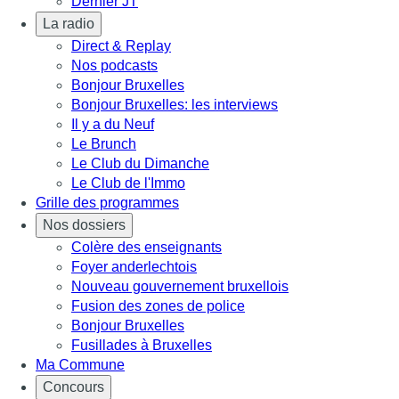
Dernier JT
La radio
Direct & Replay
Nos podcasts
Bonjour Bruxelles
Bonjour Bruxelles: les interviews
Il y a du Neuf
Le Brunch
Le Club du Dimanche
Le Club de l'Immo
Grille des programmes
Nos dossiers
Colère des enseignants
Foyer anderlechtois
Nouveau gouvernement bruxellois
Fusion des zones de police
Bonjour Bruxelles
Fusillades à Bruxelles
Ma Commune
Concours