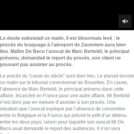
ce matin sur le tribunal correctionnel de Bruxelles. En cause,
l’absence de Marc Bertoldi, le principal prévenu dans cette
affaire. Incarcéré en France pour une autre affaire, Mr Bertoldi
n’est donc pas en mesure d’assister à son procès. Une
situation que l’avocat explique par l’absence de convention
entre la Belgique et la France qui prévoit le prêt d’un détenu
entre les deux pays; raison pour laquelle son avocat Mr De
Beco avait demandé le report des audiences. Il n’en sera
finalement rien.
Le casse du siècle
Le 8 février 2013 vers 20h, huit hommes s’introduisent sur le
tarmac de l’aéroport de Zaventem. Leur cible: un avion suisse
avec à son bord des diamants et des métaux précieux. Il ne
faudra que quelques minutes au truands pour commettre le
“casse du siècle” et repartir ainsi avec un butin de quelques 37
millions d’euros.
Une issue incertaine