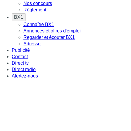
Nos concours
Règlement
BX1
Connaître BX1
Annonces et offres d'emploi
Regarder et écouter BX1
Adresse
Publicité
Contact
Direct tv
Direct radio
Alertez-nous