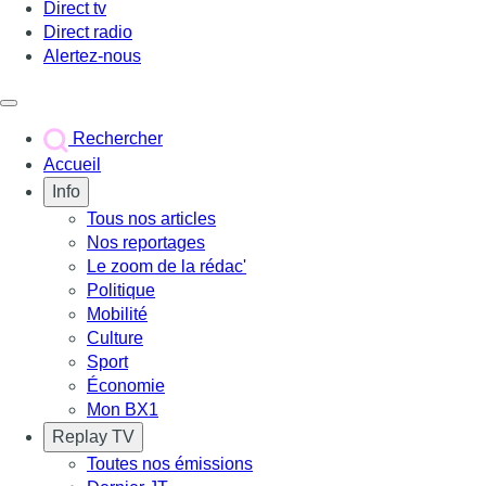
Direct tv
Direct radio
Alertez-nous
Déclencher le menu
Rechercher
Accueil
Info
Tous nos articles
Nos reportages
Le zoom de la rédac'
Politique
Mobilité
Culture
Sport
Économie
Mon BX1
Replay TV
Toutes nos émissions