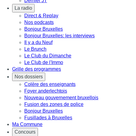
Dernier JT
La radio
Direct & Replay
Nos podcasts
Bonjour Bruxelles
Bonjour Bruxelles: les interviews
Il y a du Neuf
Le Brunch
Le Club du Dimanche
Le Club de l'Immo
Grille des programmes
Nos dossiers
Colère des enseignants
Foyer anderlechtois
Nouveau gouvernement bruxellois
Fusion des zones de police
Bonjour Bruxelles
Fusillades à Bruxelles
Ma Commune
Concours