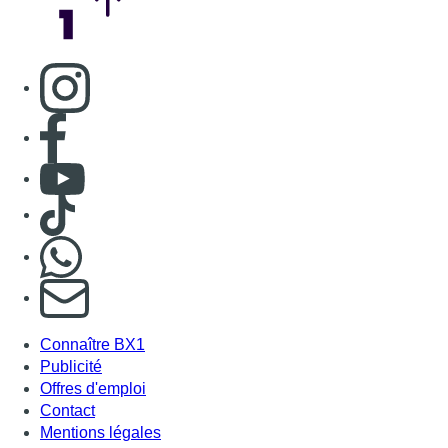
Consulter page Instagram
Consulter page Facebook
Consulter Youtube
Consulter TikTok
Nous rejoindre sur Whatsapp
S'abonner à notre newsletter
Connaître BX1
Publicité
Offres d'emploi
Contact
Mentions légales