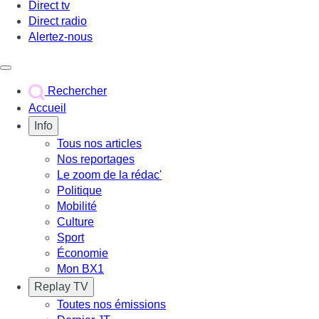
Direct tv
Direct radio
Alertez-nous
Déclencher le menu
Rechercher
Accueil
Info
Tous nos articles
Nos reportages
Le zoom de la rédac'
Politique
Mobilité
Culture
Sport
Économie
Mon BX1
Replay TV
Toutes nos émissions