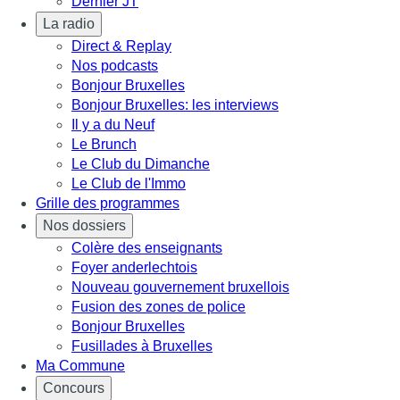
Dernier JT
La radio
Direct & Replay
Nos podcasts
Bonjour Bruxelles
Bonjour Bruxelles: les interviews
Il y a du Neuf
Le Brunch
Le Club du Dimanche
Le Club de l'Immo
Grille des programmes
Nos dossiers
Colère des enseignants
Foyer anderlechtois
Nouveau gouvernement bruxellois
Fusion des zones de police
Bonjour Bruxelles
Fusillades à Bruxelles
Ma Commune
Concours