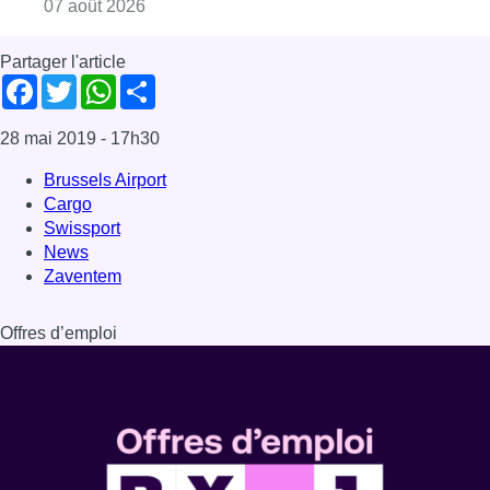
Consulter l'article "La police peut dorénavan
07 août 2026
Partager l'article
Facebook
Twitter
WhatsApp
Share
28 mai 2019
- 17h30
Brussels Airport
Cargo
Swissport
News
Zaventem
Offres d’emploi