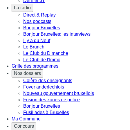
Dernier JT
La radio
Direct & Replay
Nos podcasts
Bonjour Bruxelles
Bonjour Bruxelles: les interviews
Il y a du Neuf
Le Brunch
Le Club du Dimanche
Le Club de l'Immo
Grille des programmes
Nos dossiers
Colère des enseignants
Foyer anderlechtois
Nouveau gouvernement bruxellois
Fusion des zones de police
Bonjour Bruxelles
Fusillades à Bruxelles
Ma Commune
Concours