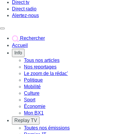
Direct tv
Direct radio
Alertez-nous
Déclencher le menu
Rechercher
Accueil
Info
Tous nos articles
Nos reportages
Le zoom de la rédac'
Politique
Mobilité
Culture
Sport
Économie
Mon BX1
Replay TV
Toutes nos émissions