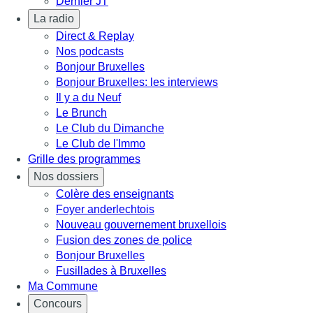
Dernier JT
La radio
Direct & Replay
Nos podcasts
Bonjour Bruxelles
Bonjour Bruxelles: les interviews
Il y a du Neuf
Le Brunch
Le Club du Dimanche
Le Club de l'Immo
Grille des programmes
Nos dossiers
Colère des enseignants
Foyer anderlechtois
Nouveau gouvernement bruxellois
Fusion des zones de police
Bonjour Bruxelles
Fusillades à Bruxelles
Ma Commune
Concours