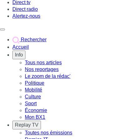
Direct tv
Direct radio
Alertez-nous
Déclencher le menu
Rechercher
Accueil
Info
Tous nos articles
Nos reportages
Le zoom de la rédac'
Politique
Mobilité
Culture
Sport
Économie
Mon BX1
Replay TV
Toutes nos émissions