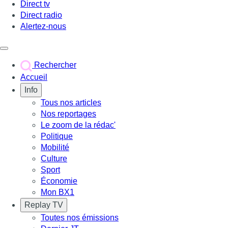
Direct tv
Direct radio
Alertez-nous
Déclencher le menu
Rechercher
Accueil
Info
Tous nos articles
Nos reportages
Le zoom de la rédac'
Politique
Mobilité
Culture
Sport
Économie
Mon BX1
Replay TV
Toutes nos émissions