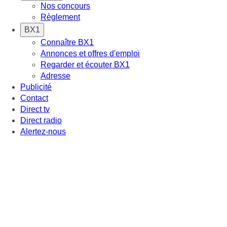
Nos concours
Règlement
BX1
Connaître BX1
Annonces et offres d'emploi
Regarder et écouter BX1
Adresse
Publicité
Contact
Direct tv
Direct radio
Alertez-nous