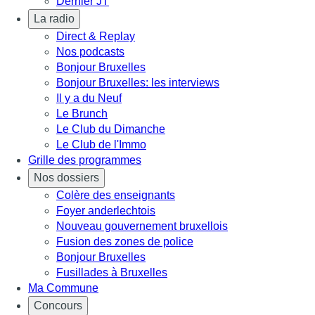
Dernier JT
La radio
Direct & Replay
Nos podcasts
Bonjour Bruxelles
Bonjour Bruxelles: les interviews
Il y a du Neuf
Le Brunch
Le Club du Dimanche
Le Club de l'Immo
Grille des programmes
Nos dossiers
Colère des enseignants
Foyer anderlechtois
Nouveau gouvernement bruxellois
Fusion des zones de police
Bonjour Bruxelles
Fusillades à Bruxelles
Ma Commune
Concours