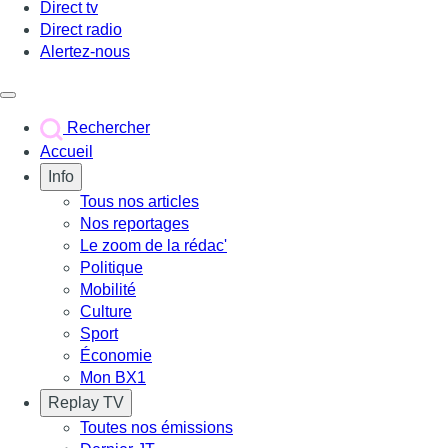
Direct tv
Direct radio
Alertez-nous
Déclencher le menu
Rechercher
Accueil
Info
Tous nos articles
Nos reportages
Le zoom de la rédac'
Politique
Mobilité
Culture
Sport
Économie
Mon BX1
Replay TV
Toutes nos émissions