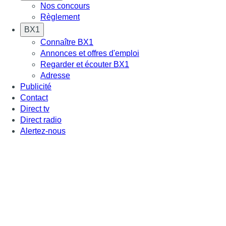
Nos concours
Règlement
BX1
Connaître BX1
Annonces et offres d'emploi
Regarder et écouter BX1
Adresse
Publicité
Contact
Direct tv
Direct radio
Alertez-nous