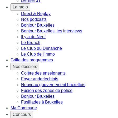
Dernier JT
La radio
Direct & Replay
Nos podcasts
Bonjour Bruxelles
Bonjour Bruxelles: les interviews
Il y a du Neuf
Le Brunch
Le Club du Dimanche
Le Club de l'Immo
Grille des programmes
Nos dossiers
Colère des enseignants
Foyer anderlechtois
Nouveau gouvernement bruxellois
Fusion des zones de police
Bonjour Bruxelles
Fusillades à Bruxelles
Ma Commune
Concours