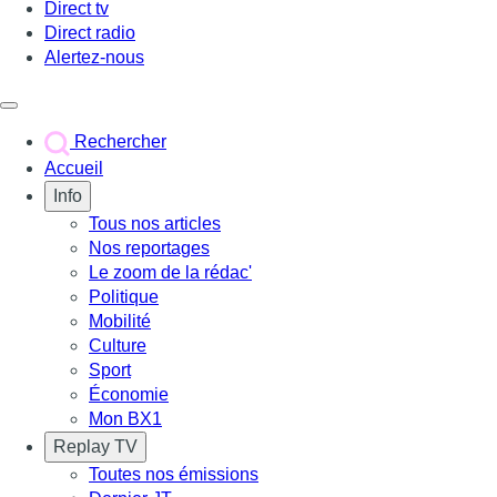
Direct tv
Direct radio
Alertez-nous
Déclencher le menu
Rechercher
Accueil
Info
Tous nos articles
Nos reportages
Le zoom de la rédac'
Politique
Mobilité
Culture
Sport
Économie
Mon BX1
Replay TV
Toutes nos émissions