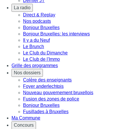
Dernier JT
La radio
Direct & Replay
Nos podcasts
Bonjour Bruxelles
Bonjour Bruxelles: les interviews
Il y a du Neuf
Le Brunch
Le Club du Dimanche
Le Club de l'Immo
Grille des programmes
Nos dossiers
Colère des enseignants
Foyer anderlechtois
Nouveau gouvernement bruxellois
Fusion des zones de police
Bonjour Bruxelles
Fusillades à Bruxelles
Ma Commune
Concours