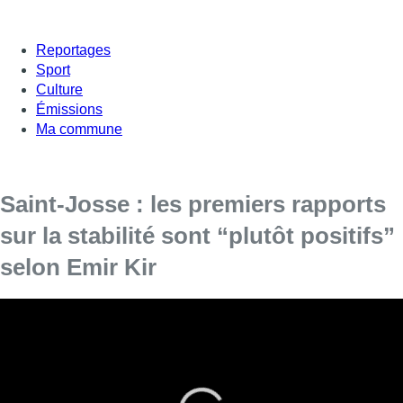
Reportages
Sport
Culture
Émissions
Ma commune
Saint-Josse : les premiers rapports
sur la stabilité sont “plutôt positifs”
selon Emir Kir
Les premiers rapports relatifs à la stabilité de la chaussée
de Louvain et des bâtiments sont “plutôt positifs”, a
annoncé le bourgmestre de Saint-Josse-ten-Noode Emir
Kir (PS), à l’issue d’une réunion de coordination dans le
cadre du plan d’urgence et d’intervention. Il ne se