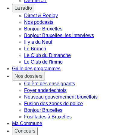
Dernier JT
La radio
Direct & Replay
Nos podcasts
Bonjour Bruxelles
Bonjour Bruxelles: les interviews
Il y a du Neuf
Le Brunch
Le Club du Dimanche
Le Club de l'Immo
Grille des programmes
Nos dossiers
Colère des enseignants
Foyer anderlechtois
Nouveau gouvernement bruxellois
Fusion des zones de police
Bonjour Bruxelles
Fusillades à Bruxelles
Ma Commune
Concours