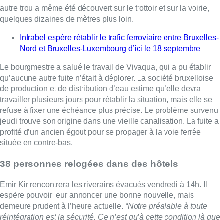
profité d’un ancien égout pour se propager à la voie ferrée
située en contre-bas.
38 personnes relogées dans des hôtels
Emir Kir rencontrera les riverains évacués vendredi à 14h. Il
espère pouvoir leur annoncer une bonne nouvelle, mais
demeure prudent à l’heure actuelle.
“Notre préalable à toute
réintégration est la sécurité. Ce n’est qu’à cette condition là que
je donnerai les autorisations pour aller plus loin dans les
travaux”
, a déclaré le bourgmestre. Il attend dès lors les
rapports des experts indépendants mandatés par la commune
sur ce sujet. Jeudi soir, 38 personnes n’avaient pas trouvé de
solution de relogement chez des proches. Elles ont été
hébergées dans des infrastructures hôtelières de la commune,
a indiqué M. Kir.
(avec Belga)
Duplex de
David Courier
et
Anaïs Letiexhe
.
Lire aussi :