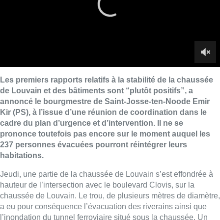
prononce toutefois pas encore sur le moment auquel les
237 personnes évacuées pourront réintégrer leurs
habitations.
Jeudi, une partie de la chaussée de Louvain s’est effondrée à
hauteur de l’intersection avec le boulevard Clovis, sur la
chaussée de Louvain. Le trou, de plusieurs mètres de diamètre,
a eu pour conséquence l’évacuation des riverains ainsi que
l’inondation du tunnel ferroviaire situé sous la chaussée. Un
autre trou a même été découvert sur le trottoir et sur la voirie,
quelques dizaines de mètres plus loin.
Infrabel espère rétablir le trafic ferroviaire entre Bruxelles-
Nord et Bruxelles-Luxembourg d’ici le 18 septembre
Le bourgmestre a salué le travail de Vivaqua, qui a pu établir
qu’aucune autre fuite n’était à déplorer. La société bruxelloise
de production et de distribution d’eau estime qu’elle devra
travailler plusieurs jours pour rétablir la situation, mais elle se
refuse à fixer une échéance plus précise. Le problème survenu
jeudi trouve son origine dans une vieille canalisation. La fuite a