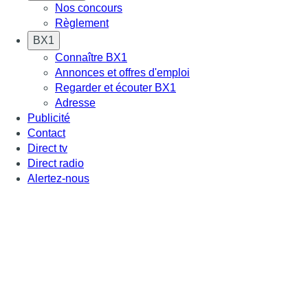
Nos concours
Règlement
BX1
Connaître BX1
Annonces et offres d'emploi
Regarder et écouter BX1
Adresse
Publicité
Contact
Direct tv
Direct radio
Alertez-nous