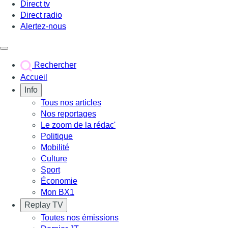
Direct tv
Direct radio
Alertez-nous
Déclencher le menu
Rechercher
Accueil
Info
Tous nos articles
Nos reportages
Le zoom de la rédac'
Politique
Mobilité
Culture
Sport
Économie
Mon BX1
Replay TV
Toutes nos émissions