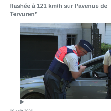
Consulter l'article "Marathon de contrôles d
08 août 2026
Partager l'article
Facebook
Twitter
WhatsApp
Share
08 septembre 2017
- 12h43
Emir Kir
Travaux
Vivaqua
News
Saint-Josse-ten-Noode