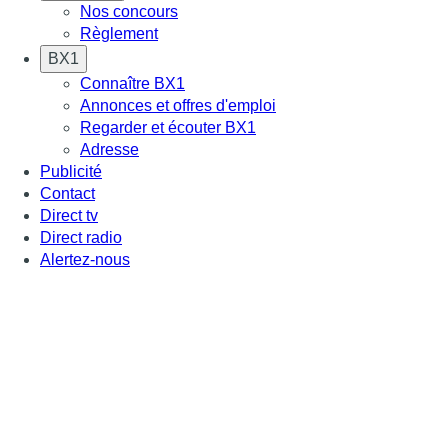
Nos concours
Règlement
BX1
Connaître BX1
Annonces et offres d'emploi
Regarder et écouter BX1
Adresse
Publicité
Contact
Direct tv
Direct radio
Alertez-nous