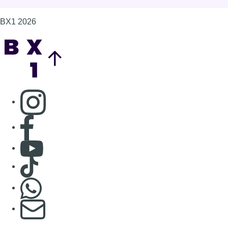
BX1 2026
Back to top
Consulter page Instagram
Consulter page Facebook
Consulter Youtube
Consulter TikTok
Nous rejoindre sur Whatsapp
S'abonner à notre newsletter