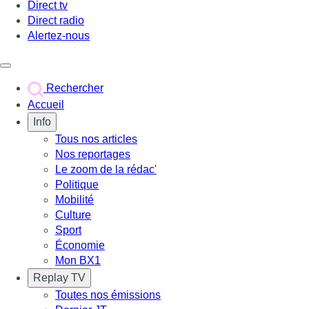
Direct tv
Direct radio
Alertez-nous
Déclencher le menu
Rechercher
Accueil
Info
Tous nos articles
Nos reportages
Le zoom de la rédac'
Politique
Mobilité
Culture
Sport
Économie
Mon BX1
Replay TV
Toutes nos émissions