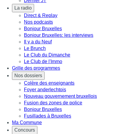
Dernier JT
La radio
Direct & Replay
Nos podcasts
Bonjour Bruxelles
Bonjour Bruxelles: les interviews
Il y a du Neuf
Le Brunch
Le Club du Dimanche
Le Club de l'Immo
Grille des programmes
Nos dossiers
Colère des enseignants
Foyer anderlechtois
Nouveau gouvernement bruxellois
Fusion des zones de police
Bonjour Bruxelles
Fusillades à Bruxelles
Ma Commune
Concours