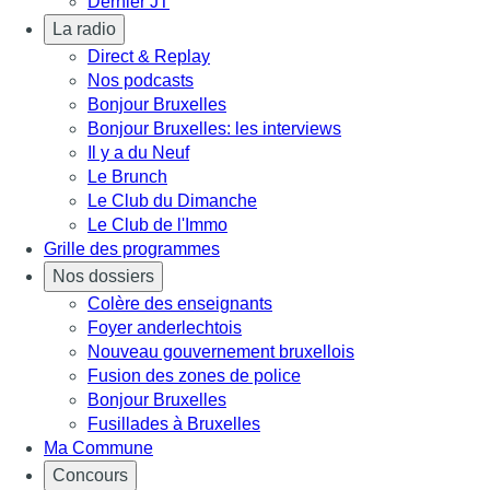
Dernier JT
La radio
Direct & Replay
Nos podcasts
Bonjour Bruxelles
Bonjour Bruxelles: les interviews
Il y a du Neuf
Le Brunch
Le Club du Dimanche
Le Club de l'Immo
Grille des programmes
Nos dossiers
Colère des enseignants
Foyer anderlechtois
Nouveau gouvernement bruxellois
Fusion des zones de police
Bonjour Bruxelles
Fusillades à Bruxelles
Ma Commune
Concours