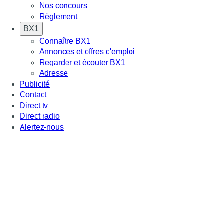
Nos concours
Règlement
BX1
Connaître BX1
Annonces et offres d'emploi
Regarder et écouter BX1
Adresse
Publicité
Contact
Direct tv
Direct radio
Alertez-nous