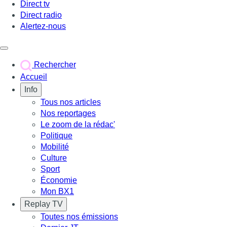
Direct tv
Direct radio
Alertez-nous
Déclencher le menu
Rechercher
Accueil
Info
Tous nos articles
Nos reportages
Le zoom de la rédac'
Politique
Mobilité
Culture
Sport
Économie
Mon BX1
Replay TV
Toutes nos émissions