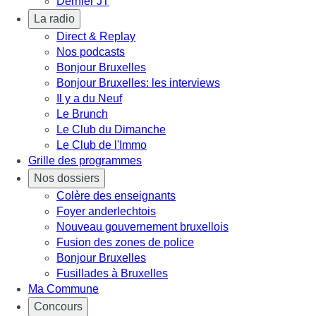
Dernier JT
La radio
Direct & Replay
Nos podcasts
Bonjour Bruxelles
Bonjour Bruxelles: les interviews
Il y a du Neuf
Le Brunch
Le Club du Dimanche
Le Club de l'Immo
Grille des programmes
Nos dossiers
Colère des enseignants
Foyer anderlechtois
Nouveau gouvernement bruxellois
Fusion des zones de police
Bonjour Bruxelles
Fusillades à Bruxelles
Ma Commune
Concours