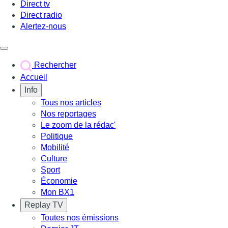
Direct tv
Direct radio
Alertez-nous
Déclencher le menu
Rechercher
Accueil
Info
Tous nos articles
Nos reportages
Le zoom de la rédac'
Politique
Mobilité
Culture
Sport
Économie
Mon BX1
Replay TV
Toutes nos émissions