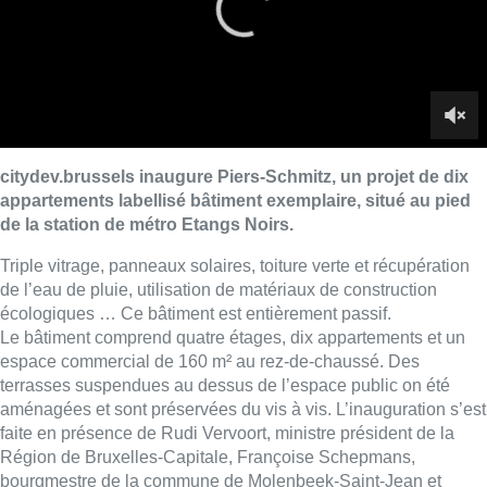
écologiques … Ce bâtiment est entièrement passif.
Le bâtiment comprend quatre étages, dix appartements et un
espace commercial de 160 m² au rez-de-chaussé. Des
terrasses suspendues au dessus de l’espace public on été
aménagées et sont préservées du vis à vis. L’inauguration s’est
faite en présence de Rudi Vervoort, ministre président de la
Région de Bruxelles-Capitale, Françoise Schepmans,
bourgmestre de la commune de Molenbeek-Saint-Jean et
Karim Majoros, échevin du Logement et des Propriétés
communales de Molenbeek-Saint-Jean.
Images de
Nicolas Franchomme
Lire aussi :
“Très heureux d’être à nouveau
dans le temple” : Thierry Dailly,