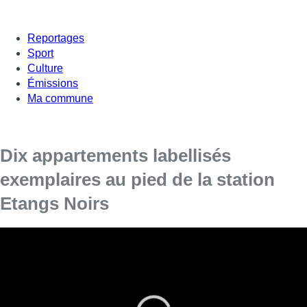
Reportages
Sport
Culture
Émissions
Ma commune
Dix appartements labellisés
exemplaires au pied de la station
Etangs Noirs
citydev.brussels inaugure Piers-Schmitz, un projet de dix
appartements labellisé bâtiment exemplaire, situé au pied
de la station de métro Etangs Noirs.
Triple vitrage, panneaux solaires, toiture verte et récupération
de l’eau de pluie, utilisation de matériaux de construction