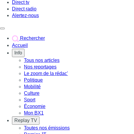
Direct tv
Direct radio
Alertez-nous
Déclencher le menu
Rechercher
Accueil
Info
Tous nos articles
Nos reportages
Le zoom de la rédac'
Politique
Mobilité
Culture
Sport
Économie
Mon BX1
Replay TV
Toutes nos émissions