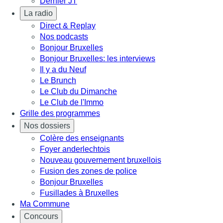
Dernier JT
La radio
Direct & Replay
Nos podcasts
Bonjour Bruxelles
Bonjour Bruxelles: les interviews
Il y a du Neuf
Le Brunch
Le Club du Dimanche
Le Club de l'Immo
Grille des programmes
Nos dossiers
Colère des enseignants
Foyer anderlechtois
Nouveau gouvernement bruxellois
Fusion des zones de police
Bonjour Bruxelles
Fusillades à Bruxelles
Ma Commune
Concours