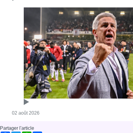
Consulter l'article "Thierry Dailly redevient 
02 août 2026
Partager l'article
Facebook
Twitter
WhatsApp
Share
22 septembre 2017
- 14h57
Architecture
Ecologie
Immobilier
Molenbeek-Saint-Jean
Offres d’emploi