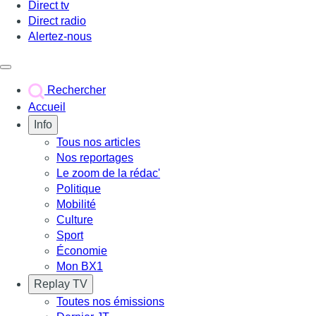
Direct tv
Direct radio
Alertez-nous
Déclencher le menu
Rechercher
Accueil
Info
Tous nos articles
Nos reportages
Le zoom de la rédac'
Politique
Mobilité
Culture
Sport
Économie
Mon BX1
Replay TV
Toutes nos émissions