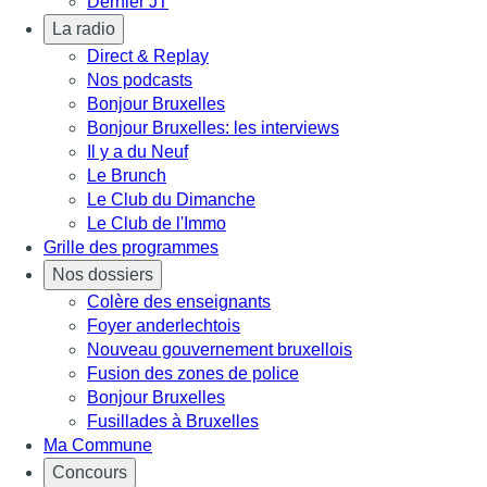
Dernier JT
La radio
Direct & Replay
Nos podcasts
Bonjour Bruxelles
Bonjour Bruxelles: les interviews
Il y a du Neuf
Le Brunch
Le Club du Dimanche
Le Club de l'Immo
Grille des programmes
Nos dossiers
Colère des enseignants
Foyer anderlechtois
Nouveau gouvernement bruxellois
Fusion des zones de police
Bonjour Bruxelles
Fusillades à Bruxelles
Ma Commune
Concours