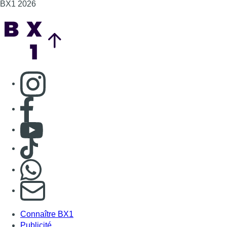
BX1 2026
Back to top
Consulter page Instagram
Consulter page Facebook
Consulter Youtube
Consulter TikTok
Nous rejoindre sur Whatsapp
S'abonner à notre newsletter
Connaître BX1
Publicité