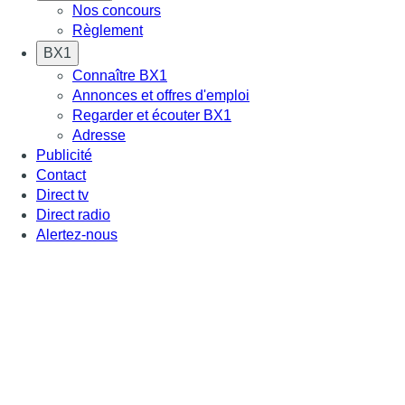
Nos concours
Règlement
BX1
Connaître BX1
Annonces et offres d'emploi
Regarder et écouter BX1
Adresse
Publicité
Contact
Direct tv
Direct radio
Alertez-nous