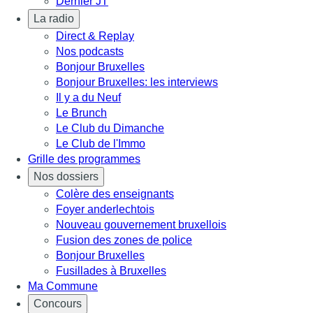
Dernier JT
La radio
Direct & Replay
Nos podcasts
Bonjour Bruxelles
Bonjour Bruxelles: les interviews
Il y a du Neuf
Le Brunch
Le Club du Dimanche
Le Club de l'Immo
Grille des programmes
Nos dossiers
Colère des enseignants
Foyer anderlechtois
Nouveau gouvernement bruxellois
Fusion des zones de police
Bonjour Bruxelles
Fusillades à Bruxelles
Ma Commune
Concours