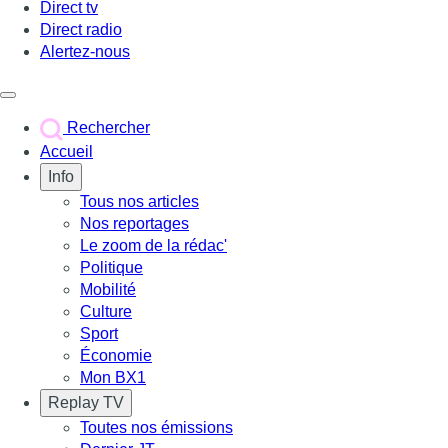
Direct tv
Direct radio
Alertez-nous
Déclencher le menu
Rechercher
Accueil
Info
Tous nos articles
Nos reportages
Le zoom de la rédac'
Politique
Mobilité
Culture
Sport
Économie
Mon BX1
Replay TV
Toutes nos émissions