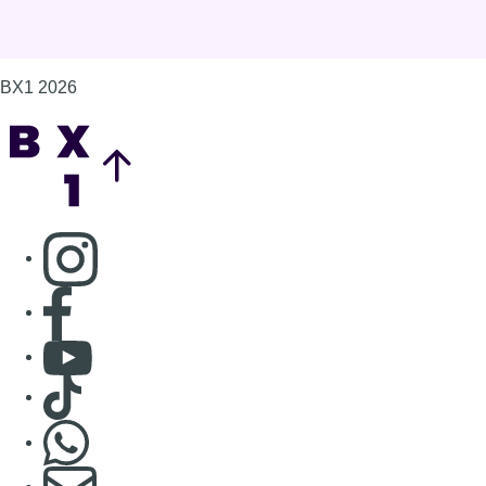
Consulter page Facebook
Consulter Youtube
Consulter TikTok
Nous rejoindre sur Whatsapp
S'abonner à notre newsletter
Connaître BX1
Publicité
Offres d'emploi
Contact
Mentions légales
Politique de cookies (UE)
Gérer les cookies