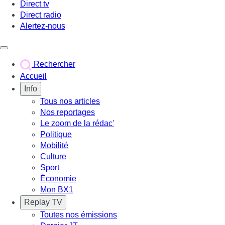
Direct tv
Direct radio
Alertez-nous
Déclencher le menu
Rechercher
Accueil
Info
Tous nos articles
Nos reportages
Le zoom de la rédac'
Politique
Mobilité
Culture
Sport
Économie
Mon BX1
Replay TV
Toutes nos émissions