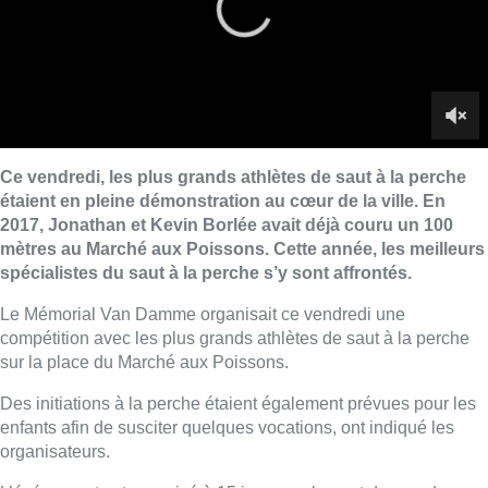
Le Mémorial Van Damme organisait ce vendredi une
compétition avec les plus grands athlètes de saut à la perche
sur la place du Marché aux Poissons.
Des initiations à la perche étaient également prévues pour les
enfants afin de susciter quelques vocations, ont indiqué les
organisateurs.
L’événement est organisé à 15 jours seulement du grand
meeting d’athlétisme au stade Roi Baudouin.
■ Reportage de
Philippe Jacquemotte
et
Frédéric De Henau
Lire aussi :
Saint-Géry : un ancien bras de la
Senne et une ancienne brasserie
classés au patrimoine bruxellois