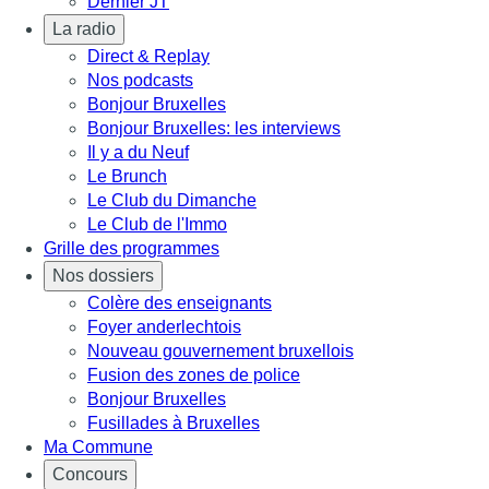
Dernier JT
La radio
Direct & Replay
Nos podcasts
Bonjour Bruxelles
Bonjour Bruxelles: les interviews
Il y a du Neuf
Le Brunch
Le Club du Dimanche
Le Club de l'Immo
Grille des programmes
Nos dossiers
Colère des enseignants
Foyer anderlechtois
Nouveau gouvernement bruxellois
Fusion des zones de police
Bonjour Bruxelles
Fusillades à Bruxelles
Ma Commune
Concours