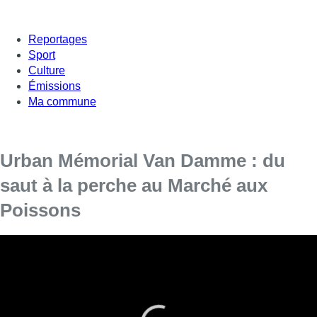
Reportages
Sport
Culture
Émissions
Ma commune
Urban Mémorial Van Damme : du
saut à la perche au Marché aux
Poissons
Ce vendredi, les plus grands athlètes de saut à la perche
étaient en pleine démonstration au cœur de la ville. En
2017, Jonathan et Kevin Borlée avait déjà couru un 100
mètres au Marché aux Poissons. Cette année, les meilleurs
spécialistes du saut à la perche s’y sont affrontés.