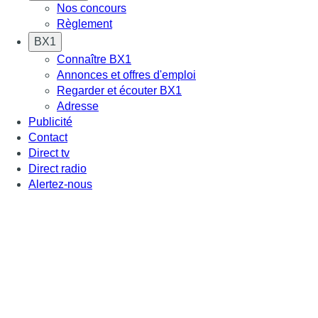
Nos concours
Règlement
BX1
Connaître BX1
Annonces et offres d'emploi
Regarder et écouter BX1
Adresse
Publicité
Contact
Direct tv
Direct radio
Alertez-nous