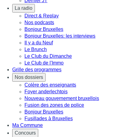
Dernier JT
La radio
Direct & Replay
Nos podcasts
Bonjour Bruxelles
Bonjour Bruxelles: les interviews
Il y a du Neuf
Le Brunch
Le Club du Dimanche
Le Club de l'Immo
Grille des programmes
Nos dossiers
Colère des enseignants
Foyer anderlechtois
Nouveau gouvernement bruxellois
Fusion des zones de police
Bonjour Bruxelles
Fusillades à Bruxelles
Ma Commune
Concours