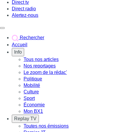
Direct tv
Direct radio
Alertez-nous
Déclencher le menu
Rechercher
Accueil
Info
Tous nos articles
Nos reportages
Le zoom de la rédac'
Politique
Mobilité
Culture
Sport
Économie
Mon BX1
Replay TV
Toutes nos émissions