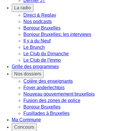
Dernier JT
La radio
Direct & Replay
Nos podcasts
Bonjour Bruxelles
Bonjour Bruxelles: les interviews
Il y a du Neuf
Le Brunch
Le Club du Dimanche
Le Club de l'Immo
Grille des programmes
Nos dossiers
Colère des enseignants
Foyer anderlechtois
Nouveau gouvernement bruxellois
Fusion des zones de police
Bonjour Bruxelles
Fusillades à Bruxelles
Ma Commune
Concours