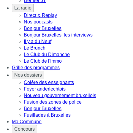
Dernier JT
La radio
Direct & Replay
Nos podcasts
Bonjour Bruxelles
Bonjour Bruxelles: les interviews
Il y a du Neuf
Le Brunch
Le Club du Dimanche
Le Club de l'Immo
Grille des programmes
Nos dossiers
Colère des enseignants
Foyer anderlechtois
Nouveau gouvernement bruxellois
Fusion des zones de police
Bonjour Bruxelles
Fusillades à Bruxelles
Ma Commune
Concours