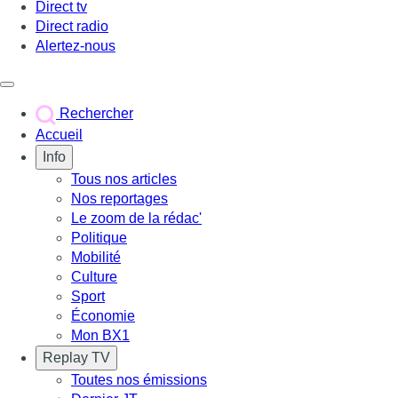
Direct tv
Direct radio
Alertez-nous
Déclencher le menu
Rechercher
Accueil
Info
Tous nos articles
Nos reportages
Le zoom de la rédac'
Politique
Mobilité
Culture
Sport
Économie
Mon BX1
Replay TV
Toutes nos émissions