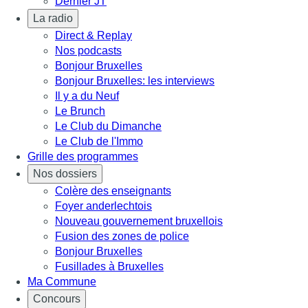
Dernier JT
La radio
Direct & Replay
Nos podcasts
Bonjour Bruxelles
Bonjour Bruxelles: les interviews
Il y a du Neuf
Le Brunch
Le Club du Dimanche
Le Club de l'Immo
Grille des programmes
Nos dossiers
Colère des enseignants
Foyer anderlechtois
Nouveau gouvernement bruxellois
Fusion des zones de police
Bonjour Bruxelles
Fusillades à Bruxelles
Ma Commune
Concours