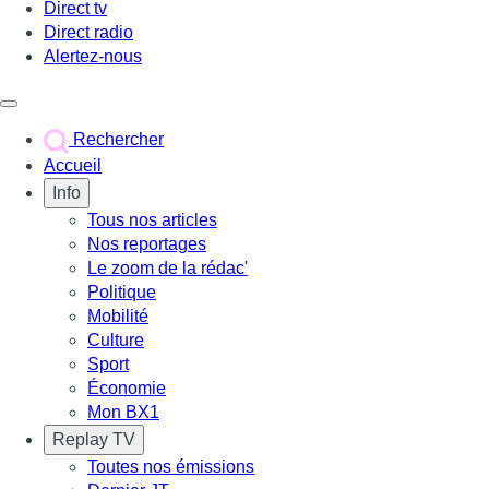
Direct tv
Direct radio
Alertez-nous
Déclencher le menu
Rechercher
Accueil
Info
Tous nos articles
Nos reportages
Le zoom de la rédac'
Politique
Mobilité
Culture
Sport
Économie
Mon BX1
Replay TV
Toutes nos émissions